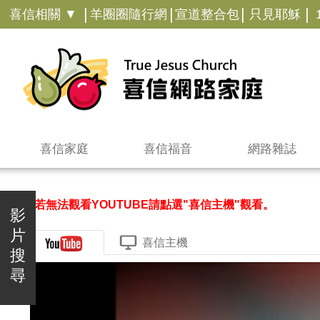
|
|
|
|
喜信相關 ▼
羊圈圈隨行網
宣道整合包
只見耶穌
喜信家庭
喜信福音
網路雜誌
＊若無法觀看YOUTUBE請點選"喜信主機"觀看。
影
片
喜信主機
搜
尋