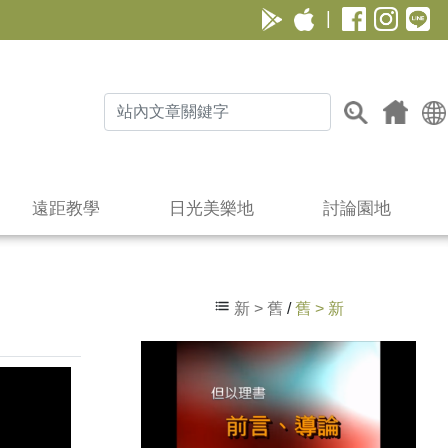
|
遠距教學
日光美樂地
討論園地
新 > 舊
/
舊 > 新