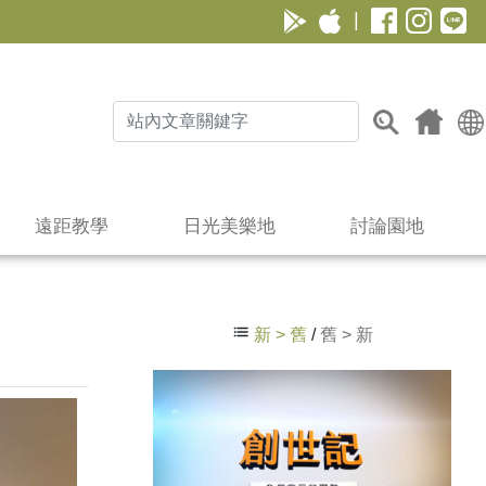
|
遠距教學
日光美樂地
討論園地
新 > 舊
/
舊 > 新