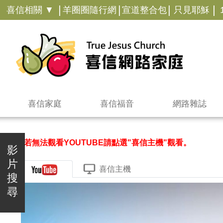
|
|
|
|
喜信相關 ▼
羊圈圈隨行網
宣道整合包
只見耶穌
喜信家庭
喜信福音
網路雜誌
＊若無法觀看YOUTUBE請點選"喜信主機"觀看。
影
片
喜信主機
搜
尋