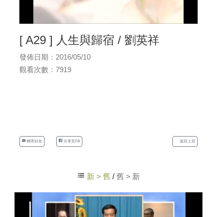
[ A29 ] 人生與歸宿 / 劉英祥
發佈日期：2016/05/10
觀看次數：7919
轉寄好友
分享至FB
返回上頁
新 > 舊
/
舊 > 新