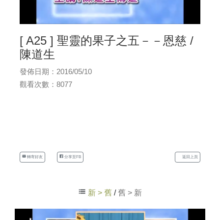
[ A25 ] 聖靈的果子之五－－恩慈 /
陳道生
發佈日期：2016/05/10
觀看次數：8077
轉寄好友
分享至FB
返回上頁
新 > 舊
/
舊 > 新