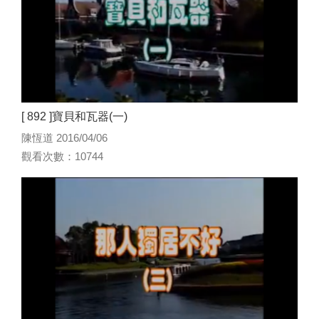
[ 892 ]寶貝和瓦器(一)
陳恆道 2016/04/06
觀看次數：10744