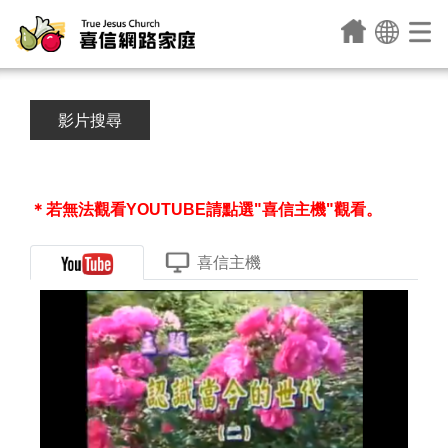
影片搜尋
＊若無法觀看YOUTUBE請點選"喜信主機"觀看。
喜信主機