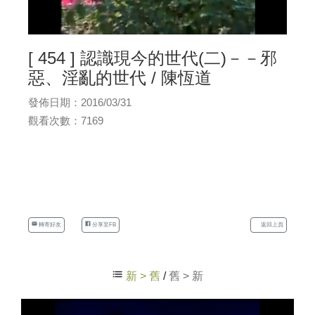
[ 454 ] 認識現今的世代(二)－－邪
惡、淫亂的世代 / 陳恆道
發佈日期：2016/03/31
觀看次數：7169
轉寄好友
分享至FB
返回上頁
新 > 舊
/
舊 > 新