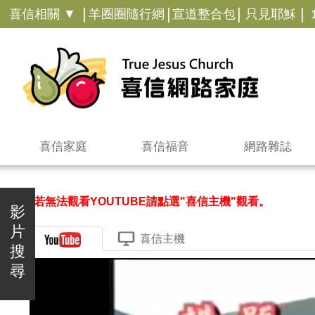
|
|
|
|
喜信相關 ▼
羊圈圈隨行網
宣道整合包
只見耶穌
喜信家庭
喜信福音
網路雜誌
＊若無法觀看YOUTUBE請點選"喜信主機"觀看。
影
片
喜信主機
搜
尋