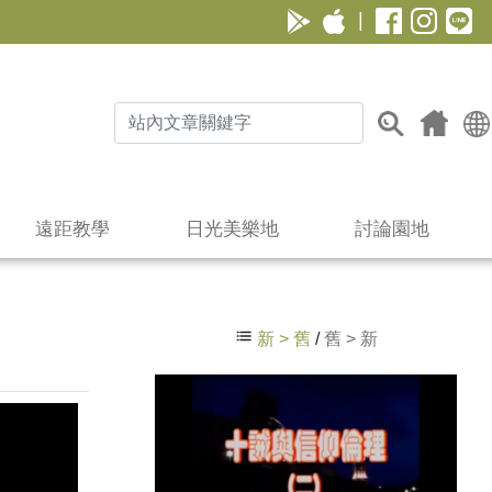
|
遠距教學
日光美樂地
討論園地
新 > 舊
/
舊 > 新