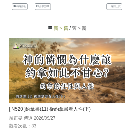
轉寄好友
分享至FB
返回上頁
新 > 舊
/
舊 > 新
[ N520 ]約拿書(11) 從約拿書看人性(下)
翁正晃 傳道 2026/09/27
觀看次數：33