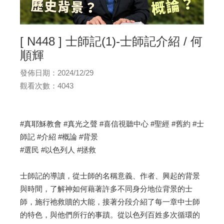
[ N448 ] 士師記(1)-士師記介紹 / 何
順輝
發佈日期：2024/12/29
觀看次數：4043
#真耶穌教會 #真光之聲 #喜信視聽中心 #聖經 #舊約 #士
師記 #介紹 #概論 #背景
#選民 #以色列人 #拯救
士師記的導讀，從士師的名稱意義、作者、興起的背景
與時間，了解神如何藉著許多不同身分地位背景的士
師，施行祂救贖的大能，接著分段介紹了每一章中士師
的特色，與他們所行的事蹟。從以色列百姓多次循環的