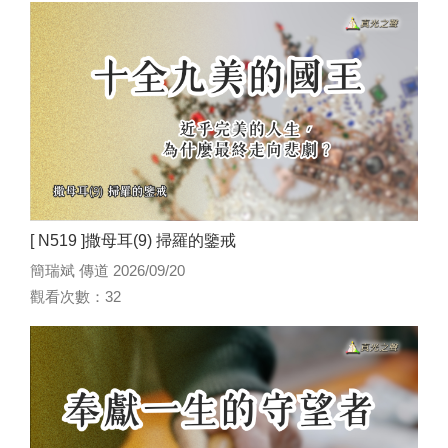
[ N519 ]撒母耳(9) 掃羅的鑒戒
簡瑞斌 傳道 2026/09/20
觀看次數：32