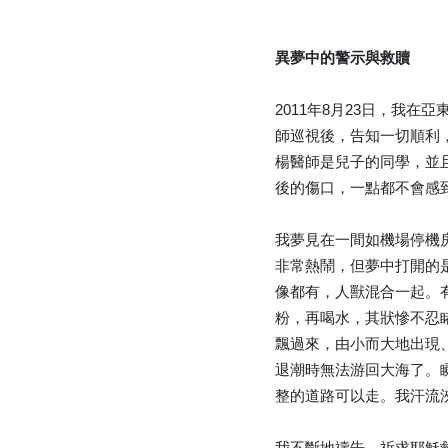
異夢中的警示與救贖
2011年8月23日，我
師巡視後，告知一切順利
楊醫師是兒子的同學，並
後的傷口，一點都不會感
我夢見在一間如機場停機
非常熱鬧，但夢中打開的
像都有，人獸混合一起。
粉，再喝水，其狀慘不忍
飄過來，由小而大地出現
退潮時無法游回大海了。
整的道路可以走。我汗流
我不斷地禱告、祈求耶穌