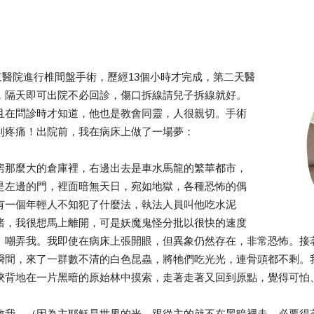
在亞東醫院進行椎間盤手術，歷經13個小時才完成，第二天醫
，隔天即可出院不必回診，傷口拆線請兒子拆線就好。
且在問診時才知道，他也是教會同靈，人很親切。手術
到疼痛！出院前，我在病床上做了一場夢：
房那麼大的倉庫裡，右邊出去是車水馬龍的繁華都市，
是左邊的門，裡面暗無天日，宛如地獄，各種恐怖的偶
有一個年輕人不知犯了什麼法，執法人員叫他吃水泥
睹，我很想馬上離開，可是妖魔鬼怪分批以很快的速度
、嘲弄我。我即使在病床上張開眼，但異象仍然存在，非常恐怖。接
瞬間，來了一群數不清的白色昆蟲，將牠們吃光光，連骨頭都不剩。
浹背地在一片黑暗的原始林中摸索，走著走著又回到原點，覺得可怕
救我。（因為主耶穌是世界的光，跟從主的就不在黑暗裡走，必要得