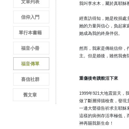
文章列表
我叫李水木，屬於真耶穌
信仰入門
經查訪得知，她是稅捐處
她的力量與信心，負起家
單行本書籍
她成為我的終身伴侶。
福音小冊
然而，我家是傳統信仰，
主。但是婚後，雖然我會
福音傳單
重傷後奇蹟般活下來
喜信社群
1999年921大地震當
舊文章
做了斷層掃描檢查，發現
一邊大聲禱告祈求主耶穌
這樣的病例存活率極低，
神再賜我新生命！