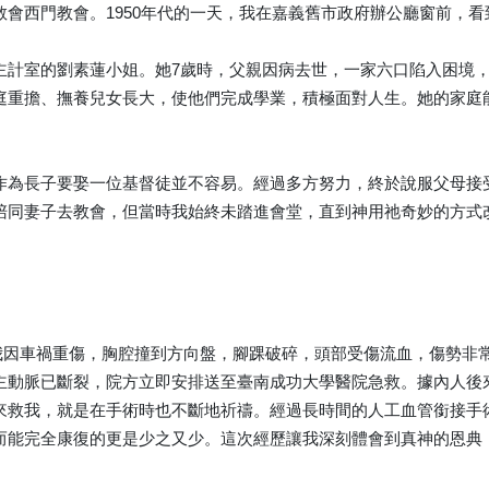
教會西門教會。1950年代的一天，我在嘉義舊市政府辦公廳窗前，
主計室的劉素蓮小姐。她7歲時，父親因病去世，一家六口陷入困境
庭重擔、撫養兒女長大，使他們完成學業，積極面對人生。她的家庭
作為長子要娶一位基督徒並不容易。經過多方努力，終於說服父母接
陪同妻子去教會，但當時我始終未踏進會堂，直到神用祂奇妙的方式
天，我因車禍重傷，胸腔撞到方向盤，腳踝破碎，頭部受傷流血，傷勢
主動脈已斷裂，院方立即安排送至臺南成功大學醫院急救。據內人後
來救我，就是在手術時也不斷地祈禱。經過長時間的人工血管銜接手
而能完全康復的更是少之又少。這次經歷讓我深刻體會到真神的恩典