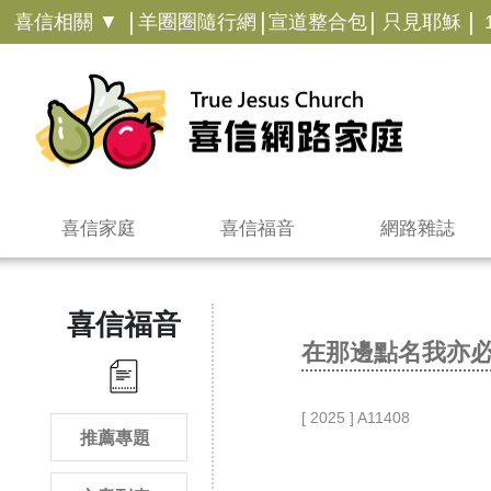
|
|
|
|
喜信相關 ▼
羊圈圈隨行網
宣道整合包
只見耶穌
喜信家庭
喜信福音
網路雜誌
喜信福音
在那邊點名我亦
[ 2025 ] A11408
推薦專題