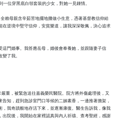
看到一位穿黑底白領套裝的少女，對她一見鍾情。
，全賴母親含辛茹苦地擺地攤做小生意，憑著基督教信仰給
能在逆境中堅守信仰，安貧樂道，讓我深深敬佩，決心追求
受這門婚事。我答應岳母，婚後會奉養她，並跟隨妻子信
改變了我。
非常嚴重，被緊急送往嘉義榮民醫院。院方將外傷處理後，又
來告知，趕到急診室門口等候的二姊素香，一邊推著擔架，
術，我奇蹟般地存活下來，並逐漸康復。醫生告訴我，像我
，出院後，我開始在家裡認真與內人祈禱、查考聖經，感謝