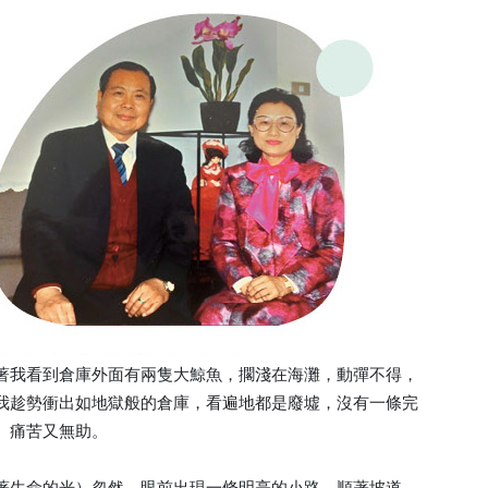
著我看到倉庫外面有兩隻大鯨魚，擱淺在海灘，動彈不得，
我趁勢衝出如地獄般的倉庫，看遍地都是廢墟，沒有一條完
、痛苦又無助。
著生命的光）忽然，眼前出現一條明亮的小路，順著坡道