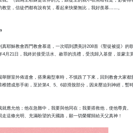
的教堂，信徒們都有說有笑，看起來快樂無比，我好羨慕……。
中
到真耶穌教會西門教會慕道，一次唱到讚美詩208首《聖徒被提》的
2年4月21日，我終於接受活水、赦罪的洗禮，受洗歸入基督，並蒙
園舉辦室外佈道會，搭乘廂型車時，不慎跌了下來，回到教會大家都
椎椎體成形手術，至於第4、5、6節滑脫部分，因未壓迫到神經，暫
我就應允他；他在急難中，我要與他同在；我要搭救他，使他尊貴。
同走這條光明、充滿盼望的天國路，願一切榮耀歸給天父真神！