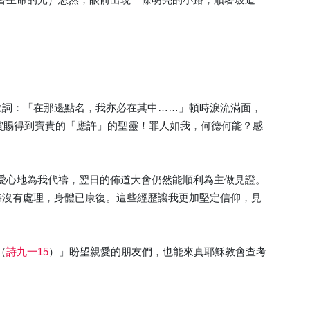
歌詞：「在那邊點名，我亦必在其中……」頓時淚流滿面，
主賞賜得到寶貴的「應許」的聖靈！罪人如我，何德何能？感
愛心地為我代禱，翌日的佈道大會仍然能順利為主做見證。
時沒有處理，身體已康復。這些經歷讓我更加堅定信仰，見
（
詩九一15
）」盼望親愛的朋友們，也能來真耶穌教會查考