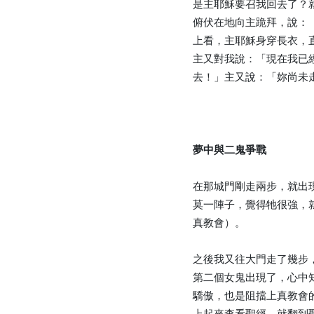
是主耶穌要召我回去了？
俯伏在地向主跪拜，說：
上看，主耶穌身穿長衣，
主又對我說：「現在我已
去！」主又說：「妳尚未
夢中與二鬼爭戰
在那城門剛走兩步，就出
莫一陣子，覺得牠很強，
真教會）。
之後我又往大門走了幾步
第二個女鬼出現了，心中
驕傲，也是阻擋上真教會
上起來查看聖經，就翻到