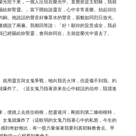
榮光照下來，一個人出現在榮光中。直覺那是主耶穌，我就
賜給妳聖靈。」當下開始說靈言，心中非常喜樂。抬起頭往
的銅。祂說話的聲音好像眾水的聲音，面貌如同烈日放光。
連續說了兩遍。我都回答說：「好！願祢的旨意成全，我必
我已經賜給妳聖靈，會與妳同在」主就從榮光中退去了。
」就用靈言與女鬼爭戰，牠向我丟火球，但是傷不到我。約
就爆炸了。（這女鬼乃指著原來在心中錯誤的信仰，阻擋進
來，便跳上去抓住樹根，想盪過河，剛抓到第二條樹根時，
」女鬼就爆炸了（這較弱的女鬼乃指著心中的私慾，今生的
中感到奇妙無比，有一股力量催著我要到真耶穌教會去。早
！感動得一心想要到教會去。