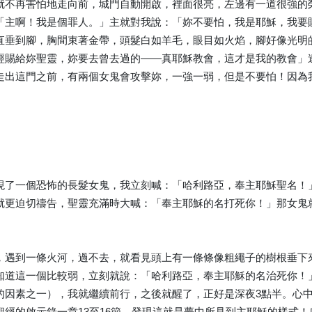
就不再害怕地走向前，城門自動開啟，裡面很亮，左邊有一道很強的
「主啊！我是個罪人。」主就對我說：「妳不要怕，我是耶穌，我要
直垂到腳，胸間束著金帶，頭髮白如羊毛，眼目如火焰，腳好像光明
經賜給妳聖靈，妳要去曾去過的——真耶穌教會，這才是我的教會」
走出這門之前，有兩個女鬼會攻擊妳，一強一弱，但是不要怕！因為
現了一個恐怖的長髮女鬼，我立刻喊：「哈利路亞，奉主耶穌聖名！
就更迫切禱告，聖靈充滿時大喊：「奉主耶穌的名打死你！」那女鬼
，遇到一條火河，過不去，就看見頭上有一條條像粗繩子的樹根垂下
知道這一個比較弱，立刻就說：「哈利路亞，奉主耶穌的名治死你！
的因素之一），我就繼續前行，之後就醒了，正好是深夜3點半。心
聖經的啟示錄一章13至16節，發現這就是夢中所見到主耶穌的樣式