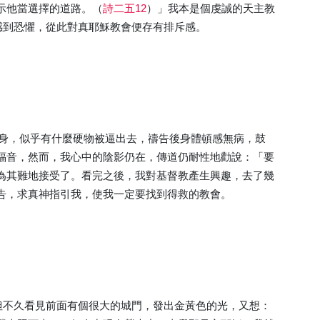
示他當選擇的道路。（
詩二五12
）」我本是個虔誠的天主教
，感到恐懼，從此對真耶穌教會便存有排斥感。
全身，似乎有什麼硬物被逼出去，禱告後身體頓感無病，鼓
福音，然而，我心中的陰影仍在，傳道仍耐性地勸說：「要
為其難地接受了。看完之後，我對基督教產生興趣，去了幾
告，求真神指引我，使我一定要找到得救的教會。
？但不久看見前面有個很大的城門，發出金黃色的光，又想：