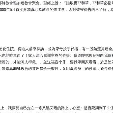
耶穌教會雅加達教會聚會。聖經上說：「誰敬畏耶和華，耶和華必指
1989年5月首次參加真耶穌教會的佈道會，因對聖靈禱告的不了解
母因肝硬化住院。傳道人前來探訪，並為家母按手代禱，有一股熱流貫通
水也能吃東西了！家人滿心感謝主恩的奇妙。傳道即把握良機向我傳
聖經的，才能叫人得救。」並送福音小冊，要我帶回家看看，於是勉
，覺得真耶穌教會的道理最合乎聖經，又因母親身上的神蹟，於是禱
一個晚上，我夢見自己走在一條又黑又暗的路上，心想：是否死期到了