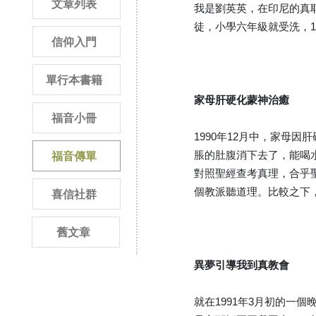
文章列表
我是劉英英，在印尼的真
徒，小學六年級就受洗，
信仰入門
單行本書籍
家母肝硬化蒙神治癒
福音小冊
1990年12月中，家
脹的肚腹消下去了，能喝
福音傳單
對照聖經查考真理，合乎
個教派聽道理。比較之下
喜信社群
舊文章
異夢引導我到真教會
就在1991年3月初的