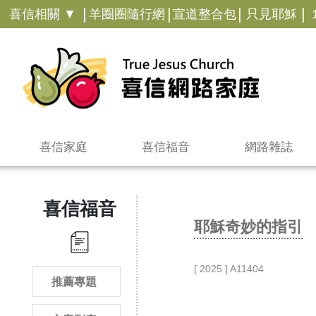
|
|
|
|
喜信相關 ▼
羊圈圈隨行網
宣道整合包
只見耶穌
喜信家庭
喜信福音
網路雜誌
喜信福音
耶穌奇妙的指引
[ 2025 ] A11404
推薦專題