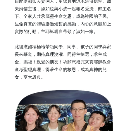
自此使淑如夫妻倆人，更認真地追求這份信仰。繼
夫婿信主後，淑如也與小孩一起報名受洗，歸主名
下、全家人共承屬靈生命之恩，成為神國的子民。
生命真實的體驗勝過短暫的感動，內心的意願加上
實際的行動，主耶穌親自帶領了淑如一家。
此後淑如積極地帶領同學、同事、孩子的同學與家
長來慕道，期待真理澆灌、同得主揀選，求主成
全、賜福！親愛的朋友！祈願您撥冗來真耶穌教會
查考聖經真理，得著生命的救恩，成為真神的兒
女，享大恩典。