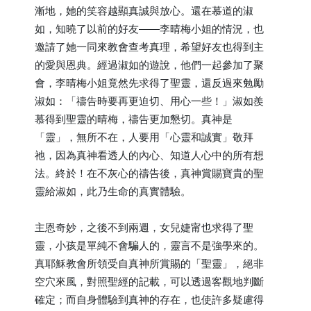
漸地，她的笑容越顯真誠與放心。還在慕道的淑
如，知曉了以前的好友——李晴梅小姐的情況，也
邀請了她一同來教會查考真理，希望好友也得到主
的愛與恩典。經過淑如的遊說，他們一起參加了聚
會，李晴梅小姐竟然先求得了聖靈，還反過來勉勵
淑如：「禱告時要再更迫切、用心一些！」淑如羨
慕得到聖靈的晴梅，禱告更加懇切。真神是
「靈」，無所不在，人要用「心靈和誠實」敬拜
祂，因為真神看透人的內心、知道人心中的所有想
法。終於！在不灰心的禱告後，真神賞賜寶貴的聖
靈給淑如，此乃生命的真實體驗。
主恩奇妙，之後不到兩週，女兒婕甯也求得了聖
靈，小孩是單純不會騙人的，靈言不是強學來的。
真耶穌教會所領受自真神所賞賜的「聖靈」，絕非
空穴來風，對照聖經的記載，可以透過客觀地判斷
確定；而自身體驗到真神的存在，也使許多疑慮得