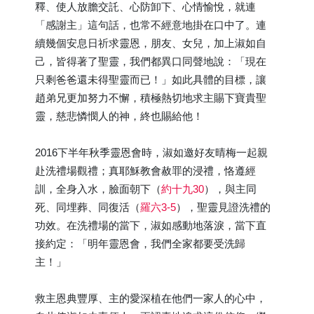
釋、使人放膽交託、心防卸下、心情愉悅，就連
「感謝主」這句話，也常不經意地掛在口中了。連
續幾個安息日祈求靈恩，朋友、女兒，加上淑如自
己，皆得著了聖靈，我們都異口同聲地說：「現在
只剩爸爸還未得聖靈而已！」如此具體的目標，讓
趙弟兄更加努力不懈，積極熱切地求主賜下寶貴聖
靈，慈悲憐憫人的神，終也賜給他！
2016下半年秋季靈恩會時，淑如邀好友晴梅一起親
赴洗禮場觀禮；真耶穌教會赦罪的浸禮，恪遵經
訓，全身入水，臉面朝下（
約十九30
），與主同
死、同埋葬、同復活（
羅六3-5
），聖靈見證洗禮的
功效。在洗禮場的當下，淑如感動地落淚，當下直
接約定：「明年靈恩會，我們全家都要受洗歸
主！」
救主恩典豐厚、主的愛深植在他們一家人的心中，