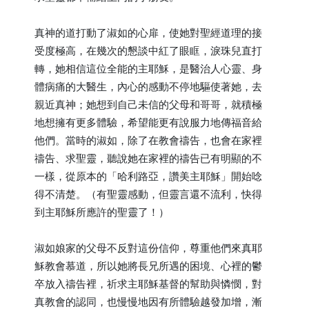
真神的道打動了淑如的心扉，使她對聖經道理的接
受度極高，在幾次的懇談中紅了眼眶，淚珠兒直打
轉，她相信這位全能的主耶穌，是醫治人心靈、身
體病痛的大醫生，內心的感動不停地驅使著她，去
親近真神；她想到自己未信的父母和哥哥，就積極
地想擁有更多體驗，希望能更有說服力地傳福音給
他們。當時的淑如，除了在教會禱告，也會在家裡
禱告、求聖靈，聽說她在家裡的禱告已有明顯的不
一樣，從原本的「哈利路亞，讚美主耶穌」開始唸
得不清楚。（有聖靈感動，但靈言還不流利，快得
到主耶穌所應許的聖靈了！）
淑如娘家的父母不反對這份信仰，尊重他們來真耶
穌教會慕道，所以她將長兄所遇的困境、心裡的鬱
卒放入禱告裡，祈求主耶穌基督的幫助與憐憫，對
真教會的認同，也慢慢地因有所體驗越發加增，漸