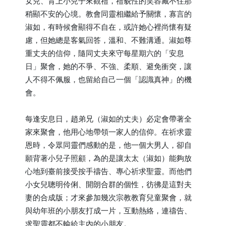
女兒、背上小兒子來觀禮，禮貌性的笑容藏不住那
稍顯不安的心境。教會同靈相繼給予關懷，寡言的
淑如，有時候會顯得不自在，或許她心裡尚懷有疑
慮，但她總是客氣回答，溫和、不難溝通。淑如尊
重丈夫的信仰，隨同丈夫來守每星期六的「安息
日」聚會，她的不爭、不強、柔順、避免衝突，讓
人不得不佩服，也留給自己一個「認識真神」的機
會。
每逢安息日，趙弟兄（淑如的丈夫）必定會帶著全
家來聚會，他用心地帶領一家人的信仰。在祈求靈
恩時，令眾同靈們感動的是，他一個大男人，卻自
願背著小兒子照顧，為的是讓太太（淑如）能夠放
心地到臺前接受按手禱告、專心祈求聖靈。而他們
小女兒聰明伶俐、開朗合群的個性，彷彿是這對夫
妻的合成版；才來參加幾次宗教教育兒童聚會，就
與幼年班的小朋友打成一片，互動熱絡，連禱告、
求聖靈都不輸給主內的小朋友。