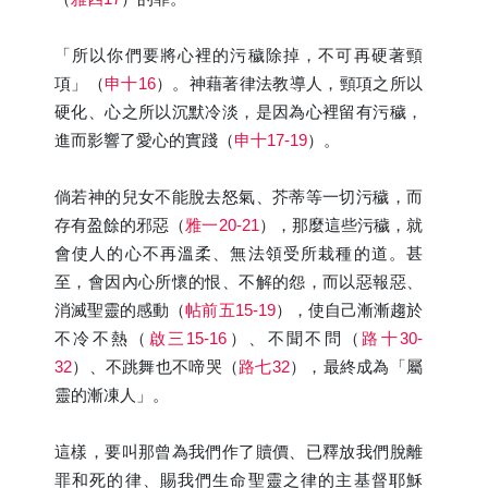
「所以你們要將心裡的污穢除掉，不可再硬著頸
項」（
申十16
）。神藉著律法教導人，頸項之所以
硬化、心之所以沉默冷淡，是因為心裡留有污穢，
進而影響了愛心的實踐（
申十17-19
）。
倘若神的兒女不能脫去怒氣、芥蒂等一切污穢，而
存有盈餘的邪惡（
雅一20-21
），那麼這些污穢，就
會使人的心不再溫柔、無法領受所栽種的道。甚
至，會因內心所懷的恨、不解的怨，而以惡報惡、
消滅聖靈的感動（
帖前五15-19
），使自己漸漸趨於
不冷不熱（
啟三15-16
）、不聞不問（
路十30-
32
）、不跳舞也不啼哭（
路七32
），最終成為「屬
靈的漸凍人」。
這樣，要叫那曾為我們作了贖價、已釋放我們脫離
罪和死的律、賜我們生命聖靈之律的主基督耶穌