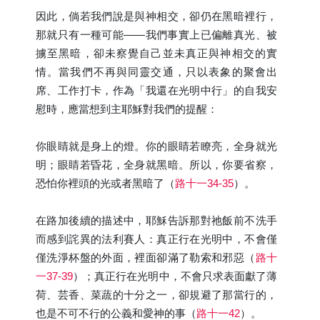
因此，倘若我們說是與神相交，卻仍在黑暗裡行，
那就只有一種可能——我們事實上已偏離真光、被
擄至黑暗，卻未察覺自己並未真正與神相交的實
情。當我們不再與同靈交通，只以表象的聚會出
席、工作打卡，作為「我還在光明中行」的自我安
慰時，應當想到主耶穌對我們的提醒：
你眼睛就是身上的燈。你的眼睛若瞭亮，全身就光
明；眼睛若昏花，全身就黑暗。所以，你要省察，
恐怕你裡頭的光或者黑暗了（
路十一34-35
）。
在路加後續的描述中，耶穌告訴那對祂飯前不洗手
而感到詫異的法利賽人：真正行在光明中，不會僅
僅洗淨杯盤的外面，裡面卻滿了勒索和邪惡（
路十
一37-39
）；真正行在光明中，不會只求表面獻了薄
荷、芸香、菜蔬的十分之一，卻規避了那當行的，
也是不可不行的公義和愛神的事（
路十一42
）。