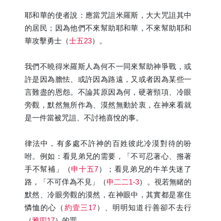
耶和華的使者說：應當咒詛米羅斯，大大咒詛其中
的居民；因為他們不來幫助耶和華，不來幫助耶和
華攻擊勇士（
士五23
）。
我們不曉得米羅斯人為何不一同來幫助神爭戰，或
許是因為膽怯、或許因為路遠，又或者因為某些一
言難盡的恩怨。不論其原因為何，硬著頸項、冷眼
旁觀，默然無所作為、漠然無動於衷，在神來看就
是一件當被咒詛、不討祂喜悅的事。
律法中，有多處不許神的百姓彼此冷漠對待的吩
咐。例如：看見弟兄的需要，「不可忍著心、揝著
手不幫補」（
申十五7
）；看見弟兄的牛羊失迷了
路，「不可佯為不見」（
申二二1-3
）。視若無睹的
默然、冷眼旁觀的漠然，在神眼中，其實都是塞住
憐恤的心（
約壹三17
）、明明知道行善卻不去行
（
雅四17
）的罪。