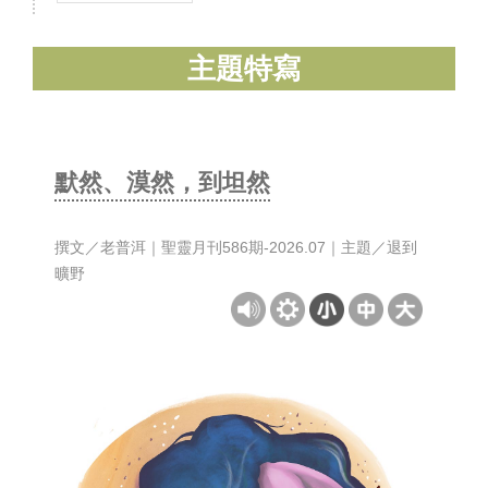
主題特寫
默然、漠然，到坦然
撰文／老普洱｜聖靈月刊586期-2026.07｜主題／退到
曠野