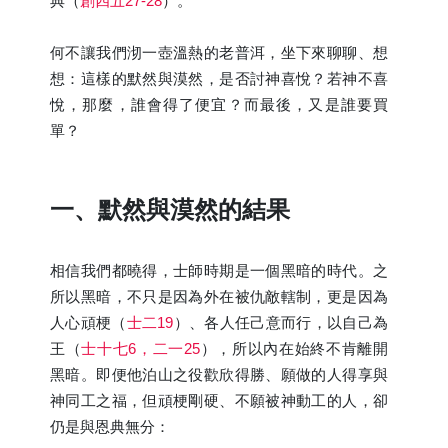
典（
創四五27-28
）。
何不讓我們沏一壺溫熱的老普洱，坐下來聊聊、想
想：這樣的默然與漠然，是否討神喜悅？若神不喜
悅，那麼，誰會得了便宜？而最後，又是誰要買
單？
一、默然與漠然的結果
相信我們都曉得，士師時期是一個黑暗的時代。之
所以黑暗，不只是因為外在被仇敵轄制，更是因為
人心頑梗（
士二19
）、各人任己意而行，以自己為
王（
士十七6，二一25
），所以內在始終不肯離開
黑暗。即便他泊山之役歡欣得勝、願做的人得享與
神同工之福，但頑梗剛硬、不願被神動工的人，卻
仍是與恩典無分：