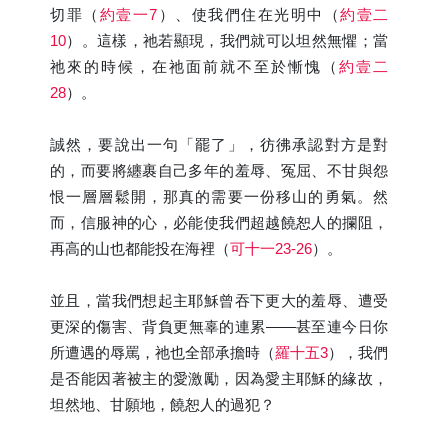
切罪（
約壹一7
）、使我們住在光明中（
約壹二
10
）。這樣，祂若顯現，我們就可以坦然無懼；當
祂來的時候，在祂面前就不至於慚愧（
約壹二
28
）。
誠然，要說出一句「罷了」，彷彿承認對方是對
的，而要將纏裹自己多年的羞辱、冤屈、不甘與怨
恨一層層鬆開，那真的需要一份移山的勇氣。然
而，信服神的心，必能使我們超越饒恕人的攔阻，
再高的山也都能投在海裡（
可十一23-26
）。
並且，當我們想起主耶穌曾吞下更大的羞辱、遭受
更深的傷害、背負更無辜的連累——甚至連今日你
所遭遇的辱罵，祂也全部承擔時（
羅十五3
），我們
是否能因著被主的愛激勵，因為愛主耶穌的緣故，
坦然地、甘願地，饒恕人的過犯？