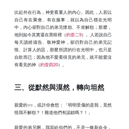
比起外在行為，神更看重人的內心。因此，人若以
自己有在聚會、有在服事，就以為自己穩在光明
中，內心卻對自己的弟兄懷怨、不肯解怨；那麼，
他到如今其實還在黑暗裡（
約壹二9
）。人若說自己
每天讀經禱告、敬神愛神，卻仍對自己的弟兄記
恨、計算人的惡，那麼所謂的行在光明中，也只是
自欺而已；因為他不愛看得見的弟兄，就不能愛沒
有看見的神（
約壹四20
）。
三、從默然與漠然，轉向坦然
親愛的○○，或許你會想：「明明受傷的是我，竟然
怪我不解怨？！難道他們有認錯嗎？！」
親愛的弟兄啊，我寫給你們的，不是一條新命令，