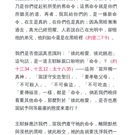
乃是你們從起初所受的舊命令；這舊命令就是你們
所聽見的道。再者，我寫給你們的，是一條新命
令，在主是真的，在你們也是真的；因為黑暗漸漸
過去，真光已經照耀。人若說自己在光明中，卻恨
他的弟兄，他到如今還是在黑暗裡（
約壹二7-9
）。
我們是否曾認真意識到：「彼此相愛、彼此饒恕」
這句話，是一道主耶穌親口吩咐的「命令」？（
約
十三34，十五12；太十八35
）——這與「當拜獨一
真神」、「當謹守安息聖日」、「要孝敬父母」、
「不可殺人」、「不可偷盜」、「不可吃血」、
「要傳福音」一樣，都是「命令」。倘若我們曉得
看重其他命令，那麼對於「彼此相愛」，是否也應
當賦予同等嚴肅的態度來遵行？
主耶穌應許我們，當我們遵守祂的命令，離開默然
與漠然的黑暗，彼此相交，祂的血就要洗淨我們一