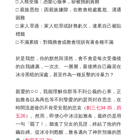
□ 人格受傷：憑愛心服事，卻被挑剔責難
□ 親族恩怨：因親族嫌隙，在教會相處尷尬、溝通
困難
□ 家人罪過：家人犯罪或財務虧欠，連累自己被貼
標籤
□ 不滿累積：對職務會或教會現狀有著各種不滿
於是我想，你的默然與漠然，會不會是每次受傷後
的自我纏裹，一次次、一層層，最後將自己繭居在
冰冷黑暗的深處，甚至作為一種反擊的冷暴力？
○○
親愛的
，我能理解你那等不到公義的心寒，正
如雅各以為再也等不到摯愛的約瑟而封存思念，在
時間流逝後仍不肯受安慰的悲哀（
創三七34-35，四
五26
）。然而，即便心中冰涼如雅各，最終仍是用
一句「罷了！」聽進了兒女的見證，終結了他的作
繭自縛。從冰冷到甦醒，雅各邁向了神所預備的恩