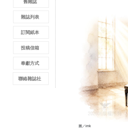
舊雜誌
雜誌列表
訂閱紙本
投稿信箱
奉獻方式
聯絡雜誌社
圖／imk