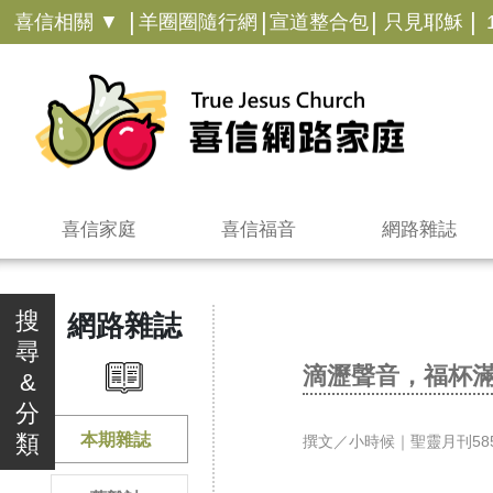
|
|
|
|
喜信相關 ▼
羊圈圈隨行網
宣道整合包
只見耶穌
喜信家庭
喜信福音
網路雜誌
搜
網路雜誌
尋
滴瀝聲音，福杯
&
分
類
本期雜誌
撰文／小時候｜聖靈月刊585