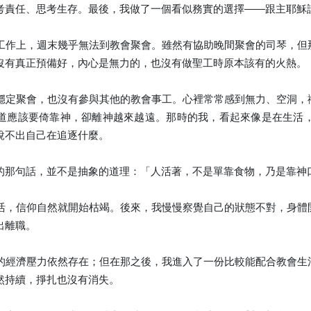
考責任、思考生存。最後，我做了一個看似務實的選擇——跟主耶穌
工作上，週末幾乎無法到教會聚會。雖然有協助晚間聚會的司琴，但
沒有真正預備好，內心是無力的，也沒有做聖工時原本該有的火熱。
穩定聚會，也沒有參與其他的教會事工。心裡常常感到無力、空洞，
道應該要倚靠神，卻離神越來越遠。那時的我，看起來像是在生活
說不出自己在追逐什麼。
的那句話，並不是抽象的道理：「人活著，不是單靠食物，乃是靠神
活，信仰自然就開始枯竭。後來，我慢慢察覺自己的狀態不對，身體
出離職。
的經濟壓力依然存在；但在那之後，我進入了一份比較能配合教會生
然持續，掙扎也沒有消失。