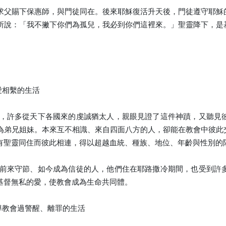
求父賜下保惠師，與門徒同在。後來耶穌復活升天後，門徒遵守耶穌
所說：「我不撇下你們為孤兒，我必到你們這裡來。」聖靈降下，是
愛相繫的生活
後，許多從天下各國來的虔誠猶太人，親眼見證了這件神蹟，又聽見
為弟兄姐妹。本來互不相識、來自四面八方的人，卻能在教會中彼此
有聖靈同住而彼此相連，得以超越血統、種族、地位、年齡與性別的
地前來守節、如今成為信徒的人，他們住在耶路撒冷期間，也受到許
基督無私的愛，使教會成為生命共同體。
導教會過警醒、離罪的生活