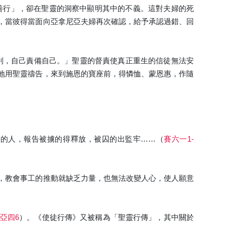
善行」，卻在聖靈的洞察中顯明其中的不義。這對夫婦的死
，當彼得當面向亞拿尼亞夫婦再次確認，給予承認過錯、回
審判，自己責備自己。」聖靈的督責使真正重生的信徒無法安
地用聖靈禱告，來到施恩的寶座前，得憐恤、蒙恩惠，作隨
心的人，報告被擄的得釋放，被囚的出監牢……（
賽六一1-
，教會事工的推動就缺乏力量，也無法改變人心，使人願意
亞四6
）。《使徒行傳》又被稱為「聖靈行傳」，其中關於