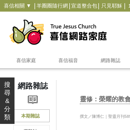
|
|
|
|
喜信相關 ▼
羊圈圈隨行網
宣道整合包
只見耶穌
喜信家庭
喜信福音
網路雜誌
搜
網路雜誌
尋
靈修：榮耀的教
&
分
類
本期雜誌
撰文／陳博仁｜聖靈月刊585