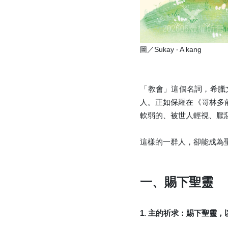
圖／Sukay ‧ A kang
「教會」這個名詞，希臘
人。正如保羅在《哥林多
軟弱的、被世人輕視、厭
這樣的一群人，卻能成為
一、賜下聖靈
1. 主的祈求：賜下聖靈