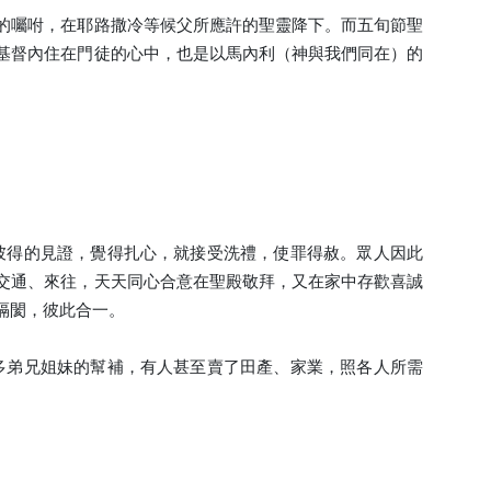
的囑咐，在耶路撒冷等候父所應許的聖靈降下。而五旬節聖
基督內住在門徒的心中，也是以馬內利（神與我們同在）的
彼得的見證，覺得扎心，就接受洗禮，使罪得赦。眾人因此
交通、來往，天天同心合意在聖殿敬拜，又在家中存歡喜誠
隔閡，彼此合一。
多弟兄姐妹的幫補，有人甚至賣了田產、家業，照各人所需