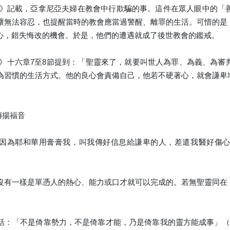
傳》記載，亞拿尼亞夫婦在教會中行欺騙的事。這件在眾人眼中的「
壞無法容忍，也提醒當時的教會應當過警醒、離罪的生活。可惜的是
心，錯失悔改的機會。於是，他們的遭遇就成了後世教會的鑑戒。
音》十六章7至8節提到：「聖靈來了，就要叫世人為罪、為義、為
為習慣的生活方式。他的良心會責備自己，他若不硬著心，就會謙卑
傳揚福音
因為耶和華用膏膏我，叫我傳好信息給謙卑的人，差遣我醫好傷
沒有一樣是單憑人的熱心、能力或口才就可以完成的。若無聖靈同在
。
話：「不是倚靠勢力，不是倚靠才能，乃是倚靠我的靈方能成事」（