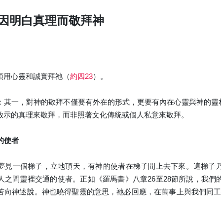
因明白真理而敬拜神
須用心靈和誠實拜祂（
約四23
）。
：其一，對神的敬拜不僅要有外在的形式，更要有內在心靈與神的靈
啟示的真理來敬拜，而非照著文化傳統或個人私意來敬拜。
的使者
夢見一個梯子，立地頂天，有神的使者在梯子間上去下來。這梯子
人之間靈裡交通的使者。正如《羅馬書》八章26至28節所說，我
苦向神述說。神也曉得聖靈的意思，祂必回應，在萬事上與我們同工