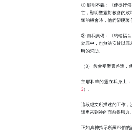
① 顯明不義：《使徒行
亡，顯明聖靈對教會的敗
頭的機會時，他們卻硬著
② 自我責備：《約翰福
於罪中，也無法安於以罪
時的幫助。
（3） 教會受聖靈差遣，
主耶和華的靈在我身上；
3
）。
這段經文所描述的工作，
謙卑來到神的面前得恩典
正如真神指示所羅巴伯的