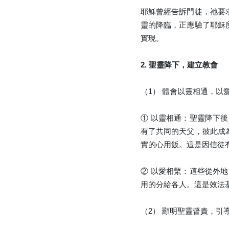
耶穌曾經告訴門徒，祂要
靈的降臨，正應驗了耶穌
實現。
2. 聖靈降下，建立教會
（1） 體會以靈相通，以
① 以靈相通：聖靈降下
有了共同的天父，彼此成
實的心用飯。這是因信徒
② 以愛相繫：這些從外
用的分給各人。這是效法
（2） 顯明聖靈督責，引