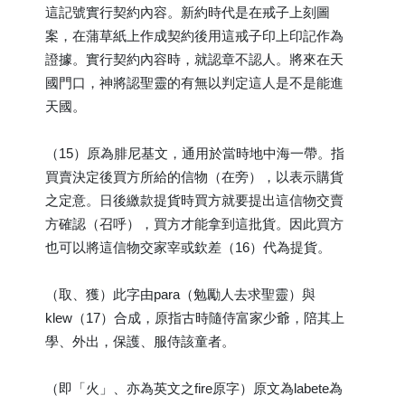
這記號實行契約內容。新約時代是在戒子上刻圖
案，在蒲草紙上作成契約後用這戒子印上印記作為
證據。實行契約內容時，就認章不認人。將來在天
國門口，神將認聖靈的有無以判定這人是不是能進
天國。
（15）原為腓尼基文，通用於當時地中海一帶。指
買賣決定後買方所給的信物（在旁），以表示購貨
之定意。日後繳款提貨時買方就要提出這信物交賣
方確認（召呼），買方才能拿到這批貨。因此買方
也可以將這信物交家宰或欽差（16）代為提貨。
（取、獲）此字由para（勉勵人去求聖靈）與
klew（17）合成，原指古時隨侍富家少爺，陪其上
學、外出，保護、服侍該童者。
（即「火」、亦為英文之fire原字）原文為labete為