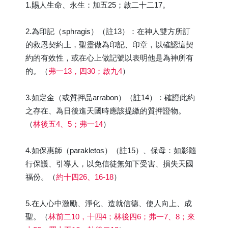
1.賜人生命、永生：加五25；啟二十二17。
2.為印記（sphragis）（註13）：在神人雙方所訂
的救恩契約上，聖靈做為印記、印章，以確認這契
約的有效性，或在心上做記號以表明他是為神所有
的。（
弗一13，四30；啟九4
）
3.如定金（或質押品arrabon）（註14）：確證此約
之存在、為日後進天國時應該提繳的質押證物。
（
林後五4、5；弗一14
）
4.如保惠師（parakletos）（註15）、保母：如影隨
行保護、引導人，以免信徒無知下受害、損失天國
福份。（
約十四26、16-18
）
5.在人心中激勵、淨化、造就信德、使人向上、成
聖。（
林前二10，十四4；林後四6；弗一7、8；來