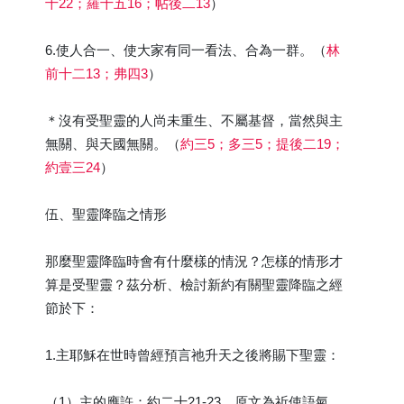
十22；羅十五16；帖後二13
）
6.使人合一、使大家有同一看法、合為一群。（
林
前十二13；弗四3
）
＊沒有受聖靈的人尚未重生、不屬基督，當然與主
無關、與天國無關。（
約三5；多三5；提後二19；
約壹三24
）
伍、聖靈降臨之情形
那麼聖靈降臨時會有什麼樣的情況？怎樣的情形才
算是受聖靈？茲分析、檢討新約有關聖靈降臨之經
節於下：
1.主耶穌在世時曾經預言祂升天之後將賜下聖靈：
（1）主的應許：約二十21-23。原文為祈使語氣，