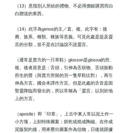
（13）意指別人所給的禮物、不必用價銀購買而白
白贈送的東西。
（14）此字為genos的主／直、複。此字有：後
裔、族系、種類、種族等意義。可見此處是提及靈
言的分類，並不是在討論說不說靈言。
（通常是賣方的一只草鞋）glosson是glossa的所、
複。後者原意是：舌頭，引伸為舌狀物、舌頭振動
所生的聲（與賣方所留的另一隻草鞋比對），再引
伸為方言。國合本譯作方言。但是此處的舌音是因
聖靈降臨而發出的，所以常稱為「靈言」以別於地
上的方言。
（apostle）即「印章」。上古中東人常以泥土作一
小方塊，上刻特殊圖案；烘乾或燒成陶磁。在作成
泥版契約後，用來壓出圖案作為信物，日後就跟據