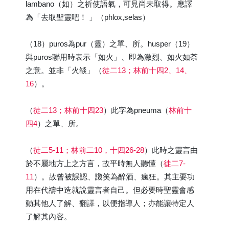
lambano（如）之祈使語氣，可見尚未取得。應譯
為「去取聖靈吧！ 」（phlox,selas）
（18）puros為pur（靈）之單、所。husper（19）
與puros聯用時表示「如火」、即為激烈、如火如荼
之意。並非「火燄」（
徒二13；林前十四2、14、
16
）。
（
徒二13；林前十四23
）此字為pneuma（
林前十
四4
）之單、所。
（
徒二5-11；林前二10，十四26-28
）此時之靈言由
於不屬地方上之方言，故平時無人聽懂（
徒二7-
11
）。故曾被誤認、譏笑為醉酒、瘋狂。其主要功
用在代禱中造就說靈言者自己。但必要時聖靈會感
動其他人了解、翻譯，以便指導人；亦能讓特定人
了解其內容。