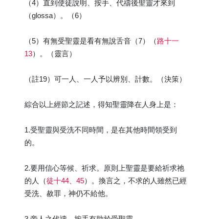
（4）直到使徒說明、按手、代禱後聖靈才來到
（glossa）。（6）
（5）有無受聖靈是看有無說舌音（7）（
路十一
13
）。（靈言）
（註19）可一人、一人予以辨別、計數。（決策）
綜合以上經節之記述，得知聖靈降在人身上是：
1.受聖靈與受洗不同時間，是在其他時間領受到
的。
2.要用信心等候、祈求。原則上聖靈是要給祈求祂
的人（
徒十44、45
）。換言之，不求的人雖然已經
受洗、赦罪，神仍不給他。
3.旁人之代禱、按手有助於受聖靈。