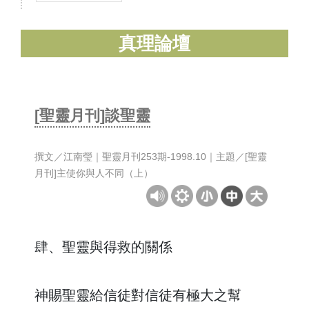
真理論壇
[聖靈月刊]談聖靈
撰文／江南瑩｜聖靈月刊253期-1998.10｜主題／[聖靈
月刊]主使你與人不同（上）
肆、聖靈與得救的關係
神賜聖靈給信徒對信徒有極大之幫