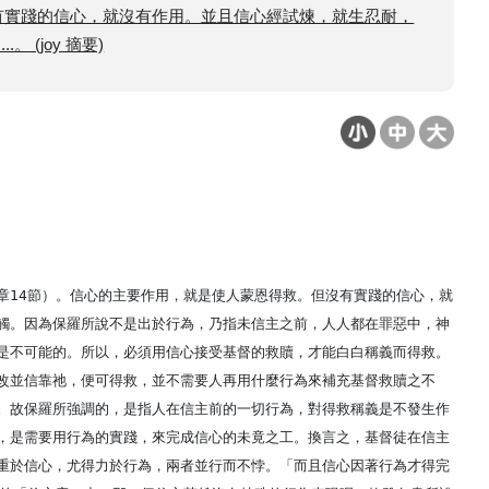
有實踐的信心，就沒有作用。並且信心經試煉，就生忍耐，
(joy 摘要)
章14節）。信心的主要作用，就是使人蒙恩得救。但沒有實踐的信心，就
觸。因為保羅所說不是出於行為，乃指未信主之前，人人都在罪惡中，神
是不可能的。所以，必須用信心接受基督的救贖，才能白白稱義而得救。
改並信靠祂，便可得救，並不需要人再用什麼行為來補充基督救贖之不
。故保羅所強調的，是指人在信主前的一切行為，對得救稱義是不發生作
，是需要用行為的實踐，來完成信心的未竟之工。換言之，基督徒在信主
重於信心，尤得力於行為，兩者並行而不悖。「而且信心因著行為才得完