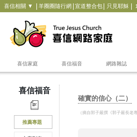
|
|
|
|
喜信相關 ▼
羊圈圈隨行網
宣道整合包
只見耶穌
喜信家庭
喜信福音
網路雜誌
喜信福音
確實的信心（二）
（摘自郭子嚴撰《郭子嚴長老專
推薦專題