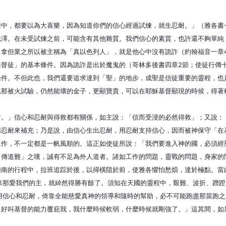
煉中，都要以為大喜樂，因為知道你們的信心經過試煉，就生忍耐。」（雅各書
光澤。在未受試煉之前，可能含有其他雜質。我們信心的素質，也許還不夠單純
。拿但業之所以被主稱為「真以色列人」，就是他心中沒有詭詐（約翰福音一章
督徒」的基本條件。因為詭詐是出於魔鬼的（哥林多後書四章2節；使徒行傳
條件。不但此也，我們還要追求達到「聖」的地步，成聖是信徒重要的靈程，也
比那被火試驗，仍然能壞的金子，更顯寶貴，可以在耶穌基督顯現的時候，得著
耐。」信心和忍耐與得救都有關係，如主說：「信而受浸的必然得救」；又說：
用忍耐來補充；乃是說，由信心生出忍耐，用忍耐支持信心，因而被神保守「在
工作，不一定都是一帆風順的。這正如使徒所說：「我們要進入神的國，必須經
「傳道難」之嘆，誠有不足為外人道者。諸如工作的問題，靈戰的問題，身家的
迦南的行程中，拉班追踪於後，以掃橫阻於前，使雅各懼怕愁煩，達於極點。當
倚靠那愛我們的主，就綽然得勝有餘了。須知在天國的靈程中，艱難、波折、蹭
是用信心和忍耐，倚靠全能慈愛真神的領導和隨時的幫助，必不可能跑盡那當跑
，好叫基督的能力覆庇我，我什麼時候軟弱，什麼時候就剛強了。」這其間，如