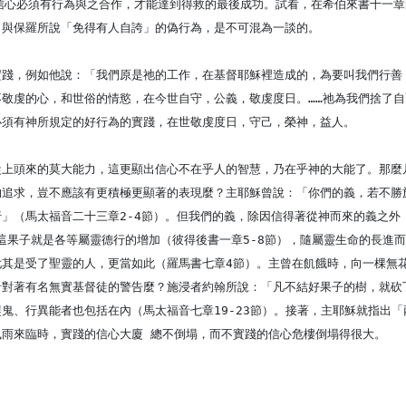
是信心必須有行為與之合作，才能達到得救的最後成功。試看，在希伯來書十一
，與保羅所說「免得有人自誇」的偽行為，是不可混為一談的。
實踐，例如他說：「我們原是祂的工作，在基督耶穌裡造成的，為要叫我們行善
不敬虔的心，和世俗的情慾，在今世自守，公義，敬虔度日。……祂為我們捨了
必須有神所規定的好行為的實踐，在世敬虔度日，守己，榮神，益人。
從上頭來的莫大能力，這更顯出信心不在乎人的智慧，乃在乎神的大能了。那麼
的追求，豈不應該有更積極更顯著的表現麼？主耶穌曾說：「你們的義，若不勝
」（馬太福音二十三章2-4節）。但我們的義，除因信得著從神而來的義之外
，這果子就是各等屬靈德行的增加（彼得後書一章5-8節），隨屬靈生命的長
尤其是受了聖靈的人，更當如此（羅馬書七章4節）。主曾在飢餓時，向一棵無
針對著有名無實基督徒的警告麼？施浸者約翰所說：「凡不結好果子的樹，就砍
鬼、行異能者也包括在內（馬太福音七章19-23節）。接著，主耶穌就指出
風雨來臨時，實踐的信心大廈 總不倒塌，而不實踐的信心危樓倒塌得很大。