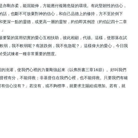
是亦剛亦柔，能屈能伸，方能應付複雜危疑的環境。有此堅韌性的信心，
的話，也斷不可放棄對神的信心，和自己品德上的修持，方不至於倒下
和更深一點的靈德，或更高一層的靈智，約伯即其例證（約伯記四十二章
。」
最要緊的當用切實的愛心互相扶助，彼此相顧，代禱。這樣，使那落在試
誰軟弱，我不軟弱呢？有誰跌倒，我不焦急呢？」這樣偉大的愛心，今日我
於受試煉者一種非常重要的態度。
靈的澆灌，使我們心裡的力量剛強起來（以弗所書三章16節）。好叫我們
基督裡有分，不能得救；非基督住在我們心裡，也不能得救。只要我們有確
察有信心沒有？」若沒有，或不夠標準，就要求主賜給或增加。若有，就