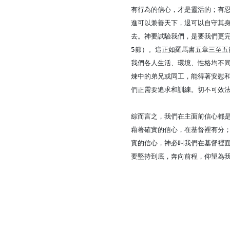
有行為的信心，才是靈活的；有
進可以兼善天下，退可以自守其
去。神要試驗我們，是要我們更
5節）。這正如羅馬書五章三至
我們各人生活、環境、性格均不
煉中的弟兄或同工，能得著安慰
們正需要追求和訓練。切不可效
綜而言之，我們在主面前信心都是
藉著確實的信心，在基督裡有分
實的信心，神必叫我們在基督裡
要堅持到底，奔向前程，仰望為