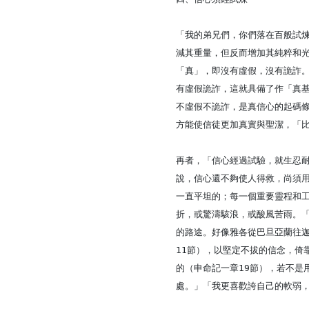
「我的弟兄們，你們落在百般試
減其重量，但反而增加其純粹和
「真」，即沒有虛假，沒有詭詐
有虛假詭詐，這就具備了作「真基
不虛假不詭詐，是真信心的起碼
方能使信徒更加真實與聖潔，「
再者，「信心經過試驗，就生忍
說，信心還不夠使人得救，尚須
一直平坦的；每一個重要靈程和
折，或驚濤駭浪，或酸風苦雨。
的路途。好像雅各從巴旦亞蘭往
11節），以堅定不拔的信念，
的（申命記一章19節），若不
處。」「我更喜歡誇自己的軟弱