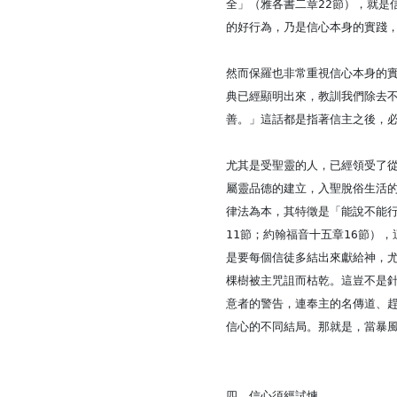
全」（雅各書二章22節），就
的好行為，乃是信心本身的實踐
然而保羅也非常重視信心本身的
典已經顯明出來，教訓我們除去
善。」這話都是指著信主之後，
尤其是受聖靈的人，已經領受了
屬靈品德的建立，入聖脫俗生活
律法為本，其特徵是「能說不能行
11節；約翰福音十五章16節）
是要每個信徒多結出來獻給神，
棵樹被主咒詛而枯乾。這豈不是
意者的警告，連奉主的名傳道、趕
信心的不同結局。那就是，當暴
四、信心須經試煉