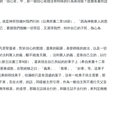
章的「信心章」中，那一個信心英雄沒有特殊的行為表現呢？故雅各書所說
，就是神所預備叫我們行的（以弗所書二章10節）。「因為神救衆人的恩
自己，要贖我們脫離一切罪惡，又潔淨我們，特作自己的子民，熱心為
凡受聖靈者，對於信心的實踐，靈果的顯露，基督榜樣的效法，以及一切
於法利賽人的義，斷不能進天國。」法利賽人的義，是靠自己立的，以行
（腓立比書三章9節），還表現在自己所結的好果子上（希伯來書十二章
進而逐漸成熟，在聖經稱之曰：「義果」、「善果」、「好果」等。這果子
花果樹尋找果子，但滿樹只是有茂盛的葉子，沒有一粒果子供主需要，那
下來，丟在火裡」的話，同樣被主所引用，作為一般信主而不遵行天父旨
「兩等根基」的道理，那聽主話就去行的，和聽主話不去行的，來判定兩種