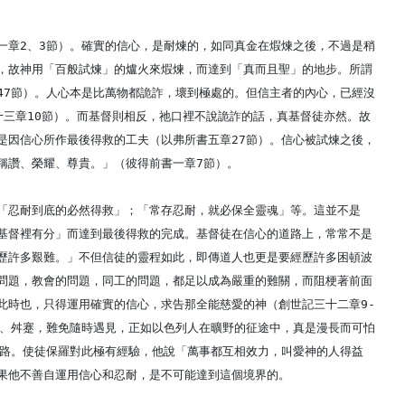
一章2、3節）。確實的信心，是耐煉的，如同真金在煆煉之後，不過是稍
，故神用「百般試煉」的爐火來煆煉，而達到「真而且聖」的地步。所謂
47節）。人心本是比萬物都詭詐，壞到極處的。但信主者的內心，已經沒
十三章10節）。而基督則相反，祂口裡不說詭詐的話，真基督徒亦然。故
是因信心所作最後得救的工夫（以弗所書五章27節）。信心被試煉之後，
稱讚、榮耀、尊貴。」（彼得前書一章7節）。
「忍耐到底的必然得救」；「常存忍耐，就必保全靈魂」等。這並不是
基督裡有分」而達到最後得救的完成。基督徒在信心的道路上，常常不是
歷許多艱難。」不但信徒的靈程如此，即傳道人也更是要經歷許多困頓波
問題，教會的問題，同工的問題，都足以成為嚴重的難關，而阻梗著前面
此時也，只得運用確實的信心，求告那全能慈愛的神（創世記三十二章9-
蹬、舛蹇，難免隨時遇見，正如以色列人在曠野的征途中，真是漫長而可怕
之路。使徒保羅對此極有經驗，他說「萬事都互相效力，叫愛神的人得益
果他不善自運用信心和忍耐，是不可能達到這個境界的。