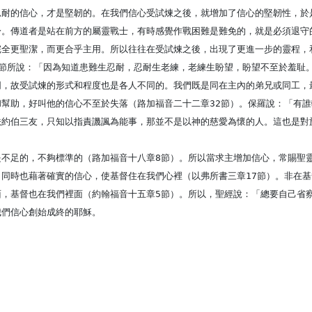
忍耐的信心，才是堅韌的。在我們信心受試煉之後，就增加了信心的堅韌性，於
身。傳道者是站在前方的屬靈戰士，有時感覺作戰困難是難免的，就是必須退守
完全更聖潔，而更合乎主用。所以往往在受試煉之後，出現了更進一步的靈程，
五節所說：「因為知道患難生忍耐，忍耐生老練，老練生盼望，盼望不至於羞耻
同，故受試煉的形式和程度也是各人不同的。我們既是同在主內的弟兄或同工，
和幫助，好叫他的信心不至於失落（路加福音二十二章32節）。保羅說：「有
法約伯三友，只知以指責譏諷為能事，那並不是以神的慈愛為懷的人。這也是對
不足的，不夠標準的（路加福音十八章8節）。所以當求主增加信心，常賜聖
；同時也藉著確實的信心，使基督住在我們心裡（以弗所書三章17節）。非在
面，基督也在我們裡面（約翰福音十五章5節）。所以，聖經說：「總要自己省
我們信心創始成終的耶穌。