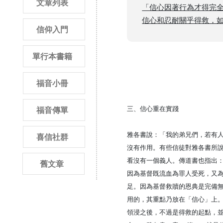
文章列表
「信心因著行為才得完
信心和忍耐關乎得救，如主
信仰入門
單行本書籍
福音小冊
三、信心重在實踐
福音傳單
雅各書說：「我的弟兄們，若有
喜信社群
沒有作用。有些信徒對雅各書所
看沒有一個義人。傳道書也指出
舊文章
因為基督既流血為罪人受死，又
足。因為基督救贖的恩典是完備
用的，其重點乃放在「信心」上
領浸之後，不過是得救的起點，