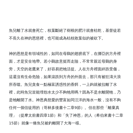
魚兒離了水就會死亡，枝葉斷絕了樹根的肥汁就會枯乾，基督徒若
不長久在神的恩慈裡，也可能成為枯枝敗葉似的被砍下。
神的恩慈是有領域性的，如同在母鷄的翅膀底下，在挪亞的方舟裡
面，才是安全地帶。若小鷄故意挺而走險，不常常親近母鷄的身
旁，天空的老鷹來了，好容易把牠活捉。人在方舟裡面絆跌受傷，
這還沒有生命危險，如果滾跌到方舟的外面去，那只有被狂濤大浪
所吞噬。魚兒貪食一點極富誘惑性的香餌，一上鉤就被拉離了水
裡，此時魚兒豈能埋怨水太少不夠牠用嗎？因為不是水離開牠，乃
是牠離開了水。神恩典慈愛的豐富如同汪洋的海水一般，沒有不夠
任何一個信徒用的（哥林多後書十二章9節）。但在那些「離棄真
理」（提摩太前書四章1節）和「失了神恩」的人（希伯來書十二章
15節）就像一條魚兒被釣離開了大海一樣。