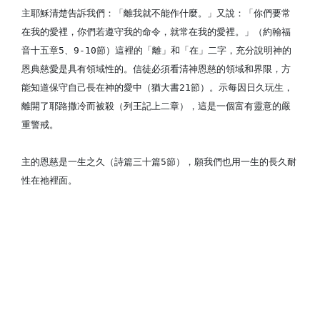
主耶穌清楚告訴我們：「離我就不能作什麼。」又說：「你們要常
在我的愛裡，你們若遵守我的命令，就常在我的愛裡。」（約翰福
音十五章5、9-10節）這裡的「離」和「在」二字，充分說明神的
恩典慈愛是具有領域性的。信徒必須看清神恩慈的領域和界限，方
能知道保守自己長在神的愛中（猶大書21節）。示每因日久玩生，
離開了耶路撒冷而被殺（列王記上二章），這是一個富有靈意的嚴
重警戒。
主的恩慈是一生之久（詩篇三十篇5節），願我們也用一生的長久耐
性在祂裡面。