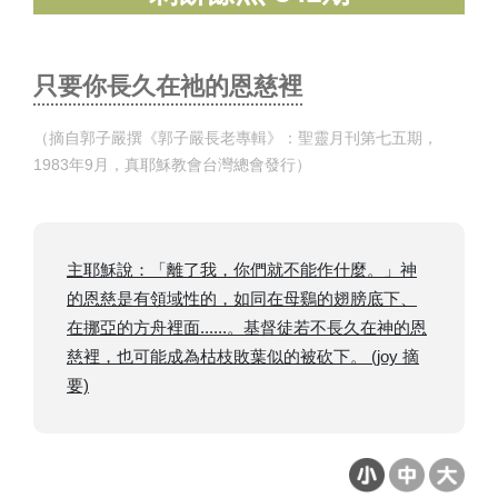
只要你長久在祂的恩慈裡
（摘自郭子嚴撰《郭子嚴長老專輯》：聖靈月刊第七五期，
1983年9月，真耶穌教會台灣總會發行）
主耶穌說：「離了我，你們就不能作什麼。」神
的恩慈是有領域性的，如同在母鷄的翅膀底下、
在挪亞的方舟裡面......。基督徒若不長久在神的恩
慈裡，也可能成為枯枝敗葉似的被砍下。 (joy 摘
要)