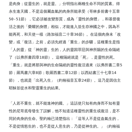
是肉身；從靈生的，就是靈。」分明指出兩種生命不同的質素。得
永生進天國，不是這個屬血氣的肉身所能承受（哥林多前書十五章
50-51節），它必須被改變形質，成為「靈性的身體」，和基督復
活之後的「榮耀的身體」相似，才能進入並生存神國之中，因為不
能再死，和天使一樣（路加福音二十章36節）。在這個肉身未「改
變」或「復活」之前，必須先經過「重生」的步驟，這種重生是指
「人的靈」從「神的靈」生的，人的靈因罪惡與神所賜的生命隔絕
了（以弗所書四章18節）。這種隔絕就是「死」，是靈性的死。
「重生」就是將那與神的生命隔絕的靈性復活過來（以弗所書二章5
節；羅馬書六章8節；歌羅西書二章12節；以西結書三十七章14
節），也就是「出死入生」（約翰福音五章24節）。這乃是因信主
耶穌並從水和聖靈重生的結果。
「人若不重生，就不能進神的國。」這話使只知有肉身而不知有靈
性的尼哥底母發生了誤解，他不知道這種靈性的重生或復活，是不
同於肉身的生命。聖約翰已清楚指出：「這等人不是從血氣生的，
不是從情慾生的，也不是從人意生的，乃是從神生的。」（約翰福