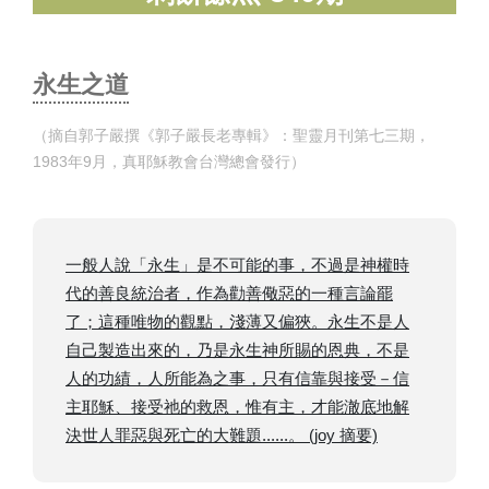
永生之道
（摘自郭子嚴撰《郭子嚴長老專輯》：聖靈月刊第七三期，
1983年9月，真耶穌教會台灣總會發行）
一般人說「永生」是不可能的事，不過是神權時
代的善良統治者，作為勸善儆惡的一種言論罷
了；這種唯物的觀點，淺薄又偏狹。永生不是人
自己製造出來的，乃是永生神所賜的恩典，不是
人的功績，人所能為之事，只有信靠與接受－信
主耶穌、接受祂的救恩，惟有主，才能澈底地解
決世人罪惡與死亡的大難題......。 (joy 摘要)