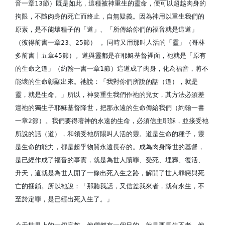
音一章13節）既是如此，這種被神重生的靈命，便可以超越肉身的
拘限，不隨肉身的死亡而終止，自無疑義。因為神用以重生我們的
原素，是不能壞種子的「道」、「所傳給你們的福音就是這道」
（彼得前書一章23、25節） 。同時又用那叫人活的「靈」（哥林
多前書十五章45節）。道與靈都是在耶穌基督裡面，祂就是「原有
的生命之道」（約翰一書一章1節）這道成了肉身，化為福音，將不
能壞的生命彰顯出來。祂說：「我對你們所說的話（道），就是
靈，就是生命。」所以，神要重生我們作祂的兒女，其方法必須差
遣祂的獨生子耶穌基督降世，把那永遠的生命傳給我們（約翰一書
一章2節）。我們要得著神的永遠的生命，必須信主耶穌，並接受祂
所說的話（道），和領受祂所賜叫人活的靈。道是生命的種子，靈
是生命的能力，都是超乎物質永遠長存的。成為肉身降世的基督，
是已經作成了福音的事實，就是為世人贖罪、受死、埋葬、復活、
升天，這就是為世人開了一條出死入生之路，解開了世人罪惡與死
亡的捆鎖。所以祂說：「那聽我話，又信差我來者，就有永生，不
至於定罪，是已經出死入生了。」