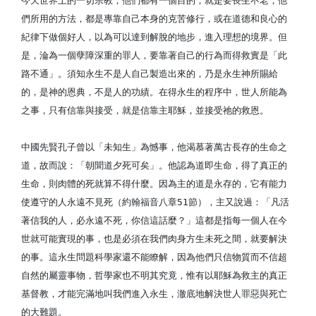
今天世界上的一切宗教，他們都有一個目的，就是要長生不老，他
們所用的方法，都是專靠自己本身的克苦修行，或在道德和良心的
紀律下做個好人，以為可以達到解脫的地步，進入理想的境界。但
是，淪為一個孽障深重的罪人，要靠著自己的行為而得救實是「此
路不通」。須知永生不是人自己製造出來的，乃是永生神所賜給
的，是神的恩典，不是人的功績。在得永生的程序中，世人所能為
之事，只有信靠與接受，就是信靠主耶穌，並接受祂的救恩。
中國先賢孔子曾以「未知生」為憾事，他渴慕著萬古長存的生命之
道，故而說：「朝聞道夕死可矣」。他認為道即生命，得了真正的
生命，則肉體的死就算不得什麼。因為主的道是永存的，它有能力
使遵守的人永遠不見死（約翰福音八章51節），主又說過：「凡活
著信我的人，必永遠不死，你信這話麼？」這都是指每一個人在今
世就可能實現的事，也是必須在我們肉身方生未死之間，就要解決
的事。這永生問題科學家還不能瞭解，因為他們只信物質而不信超
自然的屬靈事物，哲學家也不明其究竟，惟有以耶穌為救主的真正
基督教，才能完滿地叫我們進入永生，澈底地解決世人罪惡與死亡
的大難題。