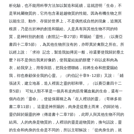
析化驗，也不能用科學方法加以製造和延續，這就證明「生命」不
是單純屬物質的，它尚包含著超越物質的性能。因為有機生物之所
以能生活、動作、存留於世界上，不是偶然或自然的現象，追溯其
根原，乃是出於神的創造和賜給。人是具有與其他生物不同的特
質，是神特別的創造（創世記一章27節）即賜給「靈性」（以賽亞
書四十二章5節），為其他生物所沒有的，亦即異於禽獸之所在。所
以經上說：「求祢 記念，製造我如摶泥一般，祢還要使我歸於塵土
麼？祢不是倒出我來好像奶，使我凝結如奶餅麼？祢以皮和肉為
衣，給我穿上，用骨與筋，把我全體聯絡，祢將生命和慈愛賜給
我，祢也眷顧保全我的心靈。」（約伯記十章9-12節）又說：「鋪
張諸天，建立地基，造人裡面之靈的耶和華。」（以賽亞書四十二
章5節） 可知人類不單是一個具有皮肉筋骨屬血氣的生命，還有一
個內在的「靈命」，使徒保羅稱之為「在人裡頭的靈」（哥林多前
書二章11節）。這靈是神所賜的，肉身是從塵土而來，仍歸於地，
靈仍歸於賜靈的神（傳道書十二章7節），此即人與其他生物不同的
結局。人的肉身是物質的，人裡頭的靈是超物質的，換句話說，靈
的生命和肉身的生命是不同的，所以主耶穌說：「從肉身生的，就