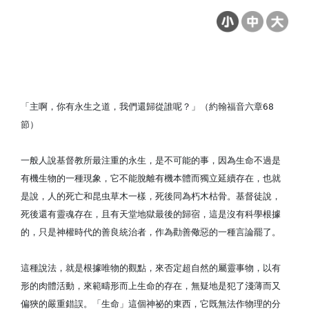
「主啊，你有永生之道，我們還歸從誰呢？」（約翰福音六章68
節）
一般人說基督教所最注重的永生，是不可能的事，因為生命不過是
有機生物的一種現象，它不能脫離有機本體而獨立延續存在，也就
是說，人的死亡和昆虫草木一樣，死後同為朽木枯骨。基督徒說，
死後還有靈魂存在，且有天堂地獄最後的歸宿，這是沒有科學根據
的，只是神權時代的善良統治者，作為勸善儆惡的一種言論罷了。
這種說法，就是根據唯物的觀點，來否定超自然的屬靈事物，以有
形的肉體活動，來範疇形而上生命的存在，無疑地是犯了淺薄而又
偏狹的嚴重錯誤。「生命」這個神祕的東西，它既無法作物理的分