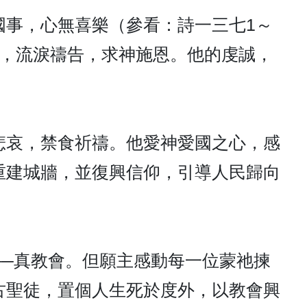
國事，心無喜樂（參看：詩一三七1～
建，流淚禱告，求神施恩。他的虔誠，
悲哀，禁食祈禱。他愛神愛國之心，感
重建城牆，並復興信仰，引導人民歸向
──真教會。但願主感動每一位蒙祂揀
古聖徒，置個人生死於度外，以教會興