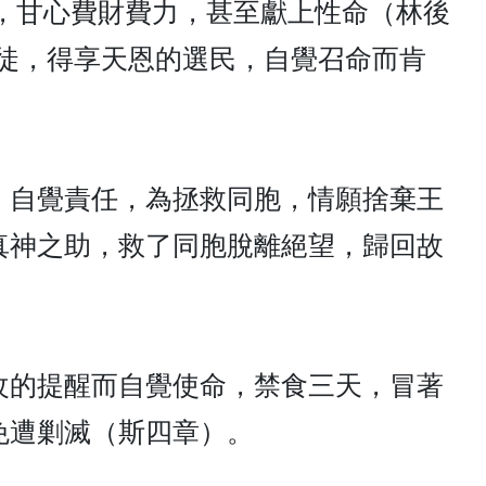
命，甘心費財費力，甚至獻上性命（林後
門徒，得享天恩的選民，自覺召命而肯
，自覺責任，為拯救同胞，情願捨棄王
真神之助，救了同胞脫離絕望，歸回故
改的提醒而自覺使命，禁食三天，冒著
免遭剿滅（斯四章）。