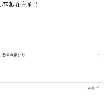
己奉獻在主前！
分享