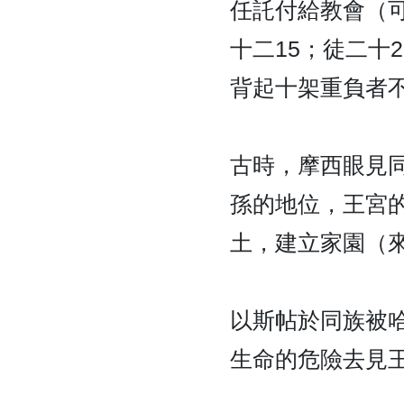
任託付給教會（可
十二15；徒二十
背起十架重負者
古時，摩西眼見
孫的地位，王宮
土，建立家園（來
以斯帖於同族被
生命的危險去見