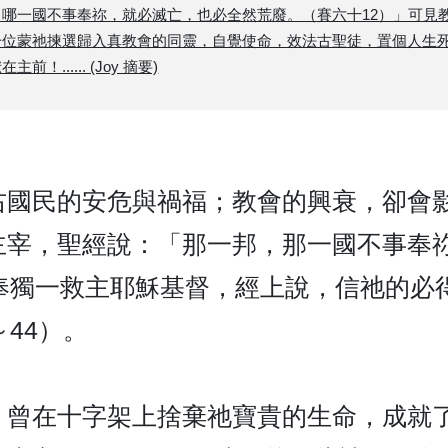
，哪一國不事奉祢，就必滅亡，也必全然荒廢。（賽六十12）」可見
一位蒙祂揀選歸入真教會的同靈，自覺使命，效法古聖徒，置個人生
...... (Joy 摘要)
右國民的安危與禍福；教會的興衰，卻會
主宰，聖經說：「那一邦，那一國不事奉
奉獨一救主耶穌基督，經上說，信祂的必
～44）。
，曾在十字架上捨棄祂寶貴的生命，成就