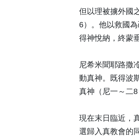
但以理被擄外國
6）。他以救國
得神悅納，終蒙
尼希米聞耶路撒
動真神。既得波
真神（尼一～二
現在末日臨近，
選歸入真教會的