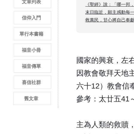
文章列表
《聖經》說：「哪一邦
末日臨近，願主感動每
信仰入門
救萬民，甘心將自己奉獻在主前！
單行本書籍
福音小冊
國家的興衰，左
福音傳單
因教會敬拜天地
喜信社群
六十12）教會信
參考：太廿五41
舊文章
主為人類的救贖