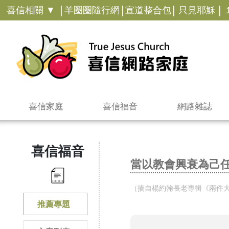
|
|
|
|
喜信相關 ▼
羊圈圈隨行網
宣道整合包
只見耶穌
喜信家庭
喜信福音
網路雜誌
喜信福音
​當以教會興衰為己
​（摘自楊約翰長老專輯《兩件大事
推薦專題