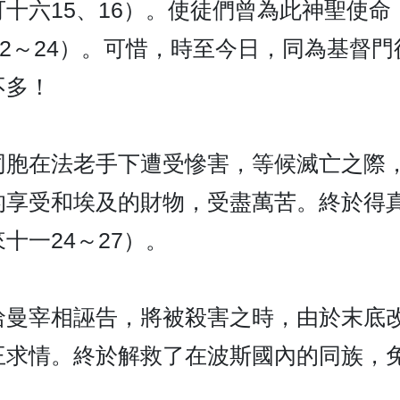
十六15、16）。使徒們曾為此神聖使
22～24）。可惜，時至今日，同為基督
不多！
同胞在法老手下遭受慘害，等候滅亡之際
的享受和埃及的財物，受盡萬苦。終於得
十一24～27）。
哈曼宰相誣告，將被殺害之時，由於末底
王求情。終於解救了在波斯國內的同族，