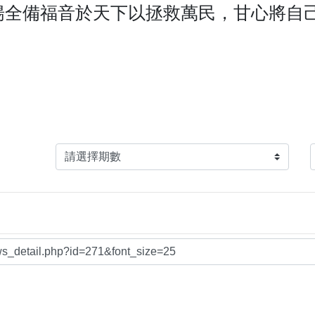
揚全備福音於天下以拯救萬民，甘心將自