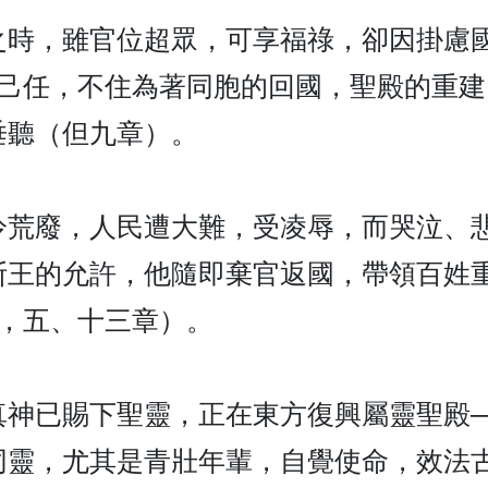
之時，雖官位超眾，可享福祿，卻因掛慮
為己任，不住為著同胞的回國，聖殿的重
垂聽（但九章）。
冷荒廢，人民遭大難，受凌辱，而哭泣、
斯王的允許，他隨即棄官返國，帶領百姓
8，五、十三章）。
真神已賜下聖靈，正在東方復興屬靈聖殿
同靈，尤其是青壯年輩，自覺使命，效法