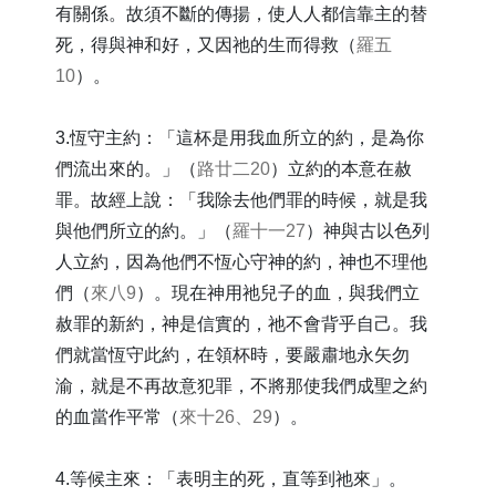
有關係。故須不斷的傳揚，使人人都信靠主的替
死，得與神和好，又因祂的生而得救（
羅五
10
）。
3.恆守主約：「這杯是用我血所立的約，是為你
們流出來的。」（
路廿二20
）立約的本意在赦
罪。故經上說：「我除去他們罪的時候，就是我
與他們所立的約。」（
羅十一27
）神與古以色列
人立約，因為他們不恆心守神的約，神也不理他
們（
來八9
）。現在神用祂兒子的血，與我們立
赦罪的新約，神是信實的，祂不會背乎自己。我
們就當恆守此約，在領杯時，要嚴肅地永矢勿
渝，就是不再故意犯罪，不將那使我們成聖之約
的血當作平常（
來十26、29
）。
4.等候主來：「表明主的死，直等到祂來」。