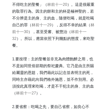
不得吃主的聖餐」（
林前十一20
）。這是很嚴重
的取罪行為。因主的餅和主的杯是極神聖的，若
不分辨是主的身、主的血，隨便吃喝，就是吃喝
自己的罪（
林前十一29
），反得不幸的結果（
林
前十一30
），甚至受審、被懲治（
林前十一
32
）。所以，應當依照下列幾點的態度，來吃聖
餐。
1.要按理：主的聖餐並非充為肉體飽醉之用，也
不是如同世俗節期的祭祀慶典。它乃是由主所賜
給屬靈的恩筵，我們藉此以記念並表明主的死，
同時主亦藉此向我們格外施恩，並不作別用。必
須按此真理來吃喝，才是不干犯主的身、主的血
（
林前十一27
）。
2.要省察：吃喝之先，要自己省察，如良心不