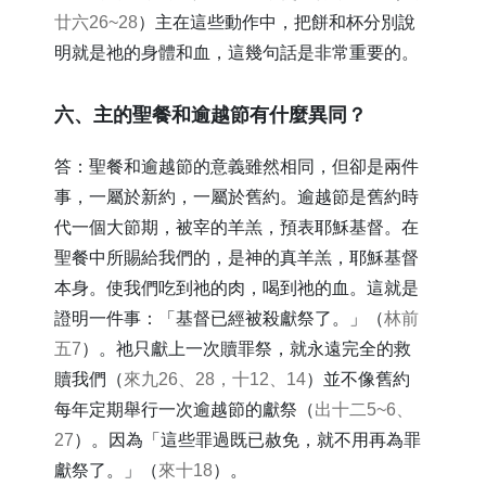
廿六26~28
）主在這些動作中，把餅和杯分別說
明就是祂的身體和血，這幾句話是非常重要的。
​六、主的聖餐和逾越節有什麼異同？
答：聖餐和逾越節的意義雖然相同，但卻是兩件
事，一屬於新約，一屬於舊約。逾越節是舊約時
代一個大節期，被宰的羊羔，預表耶穌基督。在
聖餐中所賜給我們的，是神的真羊羔，耶穌基督
本身。使我們吃到祂的肉，喝到祂的血。這就是
證明一件事：「基督已經被殺獻祭了。」（
林前
五7
）。祂只獻上一次贖罪祭，就永遠完全的救
贖我們（
來九26、28，十12、14
）並不像舊約
每年定期舉行一次逾越節的獻祭（
出十二5~6、
27
）。因為「這些罪過既已赦免，就不用再為罪
獻祭了。」（
來十18
）。