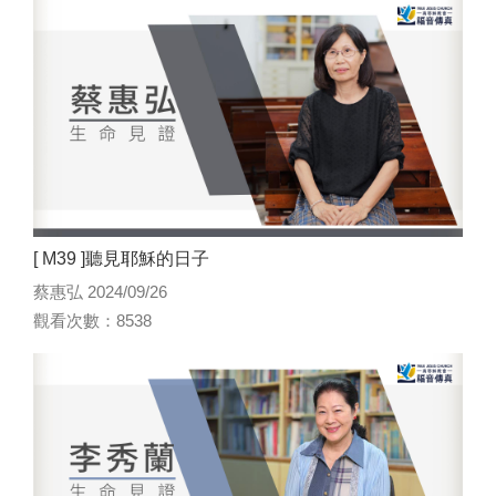
[ M39 ]聽見耶穌的日子
蔡惠弘 2024/09/26
觀看次數：8538