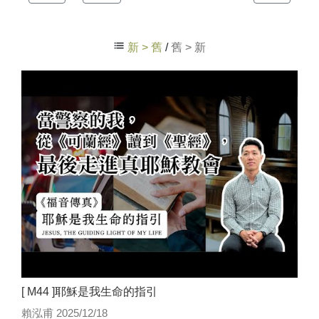
新 > 舊
/
舊 > 新
[ M44 ]耶穌是我生命的指引
賴泓甫 2025/12/18