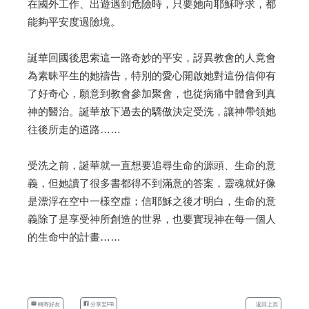
在國外工作、出遊遇到危險時，只要她向耶穌呼求，都
能夠平安度過險境。
誕華回國後思索這一路奇妙的平安，訝異教會的人竟會
為素昧平生的她禱告，特別的愛心開啟她對這份信仰有
了好奇心，願意到教會參加聚會，也從病痛中體會到真
神的醫治。誕華放下過去的驕傲決定受洗，讓神帶領她
往後所走的道路……
受洗之前，誕華就一直想要追尋生命的源頭、生命的意
義，但她讀了很多書都得不到滿意的答案，靈魂就好像
是漂浮在空中一樣空虛；信耶穌之後才明白，生命的意
義除了是享受神所創造的世界，也要實現神在每一個人
的生命中的計畫……
轉寄好友
分享至FB
返回上頁