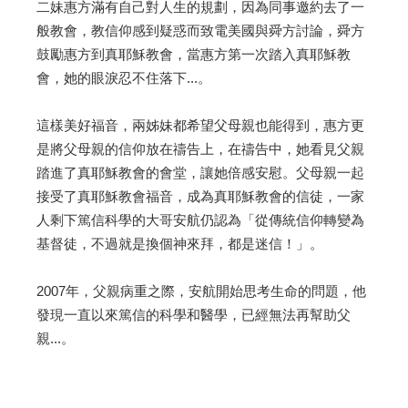
二妹惠方滿有自己對人生的規劃，因為同事邀約去了一
般教會，教信仰感到疑惑而致電美國與舜方討論，舜方
鼓勵惠方到真耶穌教會，當惠方第一次踏入真耶穌教
會，她的眼淚忍不住­落下...。
這樣美好福音，兩姊妹都希望父母親也能得到，惠方更
是將父母親的信仰放在禱告上，在禱告中，她看見父親
踏進了真耶穌教會的會堂，讓她倍感安慰。父母親一起
接受了真耶穌教會­福音，成為真耶穌教會的信徒，一家
人剩下篤信科學的大哥安航仍認為「從傳統信仰轉變為
基督徒，不過就是換個神來拜，都是迷信！」。
2007年，父親病重之際，安航開始思考生命的問題，他
發現一直以來篤信的科學和醫學，已經無法再幫助父
親...。