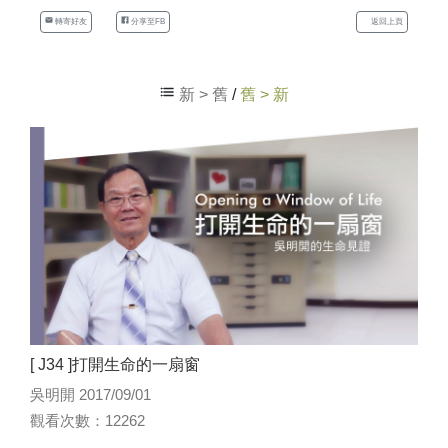
轉寄好友
分享至FB
返回上頁
新 > 舊
/
舊 > 新
[ J34 ]打開生命的一扇窗
吳明開 2017/09/01
觀看次數：12262