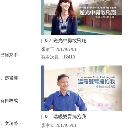
[ J32 ]逆光中勇敢飛翔
張瓊玉 2017/07/01
後已經來不
觀看次數：12413
書、佛書排
沒有自殺成
[ J31 ]溫暖雙臂擁抱我
冊。文瑞整
廖家立 2017/06/01