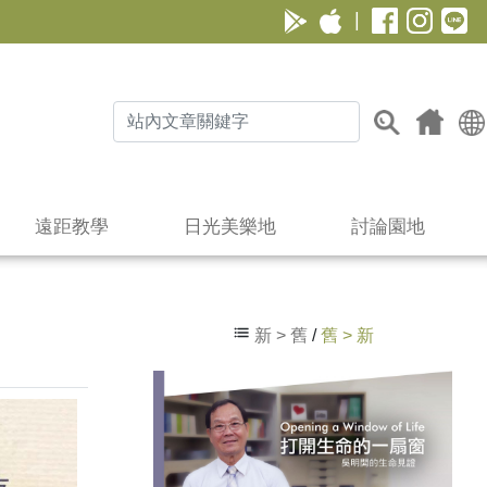
|
遠距教學
日光美樂地
討論園地
新 > 舊
/
舊 > 新