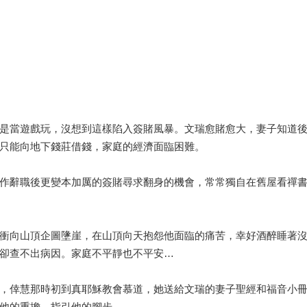
是當遊戲玩，沒想到這樣陷入簽賭風暴。文瑞愈賭愈大，妻子知道
只能向地下錢莊借錢，家庭的經濟面臨困難。
作辭職後更變本加厲的簽賭尋求翻身的機會，常常獨自在舊屋看禪
衝向山頂企圖墬崖，在山頂向天抱怨他面臨的痛苦，幸好酒醉睡著
卻查不出病因。家庭不平靜也不平安…
，倖慧那時初到真耶穌教會慕道，她送給文瑞的妻子聖經和福音小
他的重擔，指引他的腳步…