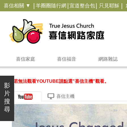
|
|
|
|
喜信相關 ▼
羊圈圈隨行網
宣道整合包
只見耶穌
喜信家庭
喜信福音
網路雜誌
＊若無法觀看YOUTUBE請點選"喜信主機"觀看。
影
片
喜信主機
搜
尋