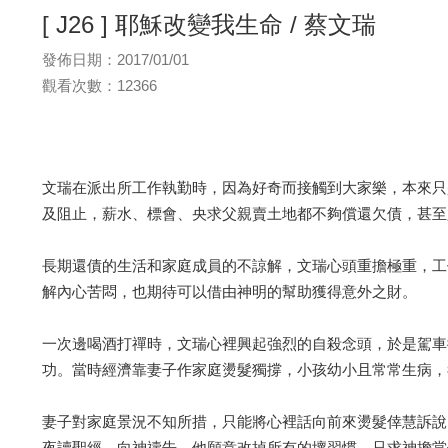
[ J26 ] 耶穌改變我生命 / 蔡文瑞
發佈日期：2017/01/01
觀看次數：12366
文瑞在派出所工作執勤時，因為好奇而接觸到大家樂，本來只
及阻止，薪水、標會、央求父親賣土地都不夠償還欠債，甚至
長期還債的生活和家庭成員的不諒解，文瑞心頭重擔極重，工
解內心苦悶，也期待可以借由神明的幫助獲得意外之財。
一次邊喝酒打禪時，文瑞心裡興起強烈的自殺念頭，於是駕車
功。當時經濟靠妻子作家庭燙髮獨撐，小孩幼小且常常生病，
妻子對家庭景況不知所措，只能將心裡話向前來燙髮倖慧訴說
夜讀聖經，向神禱告，他願意改掉所有的壞習慣，只求神擔當