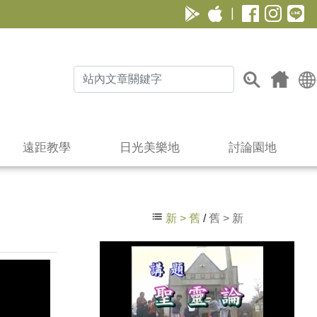
|
遠距教學
日光美樂地
討論園地
新 > 舊
/
舊 > 新