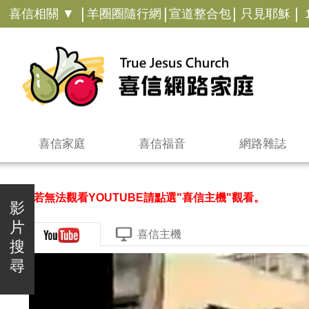
|
|
|
|
喜信相關 ▼
羊圈圈隨行網
宣道整合包
只見耶穌
喜信家庭
喜信福音
網路雜誌
＊若無法觀看YOUTUBE請點選"喜信主機"觀看。
影
片
喜信主機
搜
尋