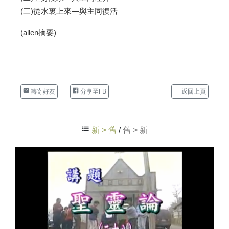
(三)從水裏上來—與主同復活
(allen摘要)
轉寄好友
分享至FB
返回上頁
新 > 舊
/
舊 > 新