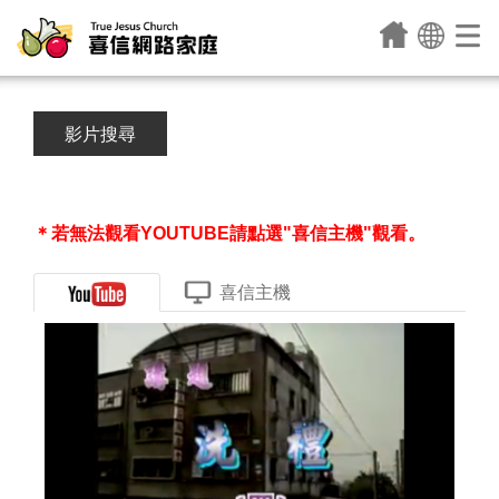
影片搜尋
＊若無法觀看YOUTUBE請點選"喜信主機"觀看。
喜信主機