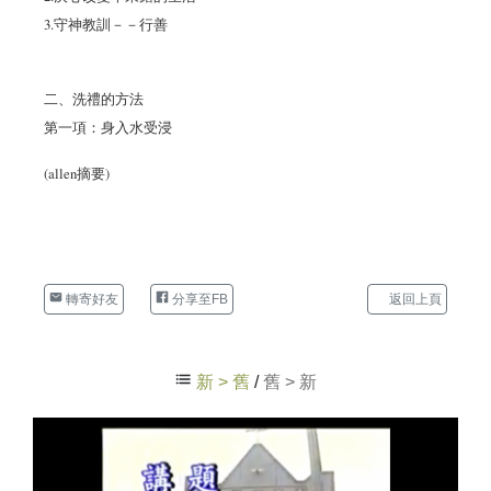
3.守神教訓－－行善
二、洗禮的方法
第一項：身入水受浸
(allen摘要)
轉寄好友
分享至FB
返回上頁
新 > 舊
/
舊 > 新