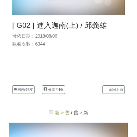
[ G02 ] 進入迦南(上) / 邱義雄
發佈日期：2018/08/06
觀看次數：6344
轉寄好友
分享至FB
返回上頁
新 > 舊
/
舊 > 新