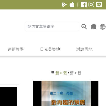
|
遠距教學
日光美樂地
討論園地
新 > 舊
/
舊 > 新