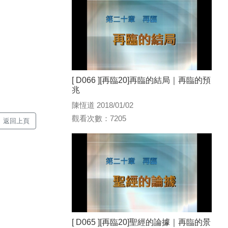
[ D066 ][再臨20]再臨的結局｜再臨的預
兆
陳恆道 2018/01/02
觀看次數：7205
返回上頁
[ D065 ][再臨20]聖經的論據｜再臨的景