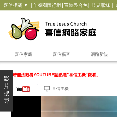
|
|
|
|
喜信相關 ▼
羊圈圈隨行網
宣道整合包
只見耶穌
喜信家庭
喜信福音
網路雜誌
＊若無法觀看YOUTUBE請點選"喜信主機"觀看。
影
片
喜信主機
搜
尋