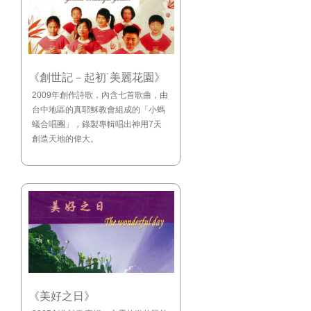
《創世記－起初˙美麗花園》
2009年創作詩歌，內含七首歌曲，由
台中地區的真耶穌教會組成的「小螞
蟻合唱團」，錄製專輯唱出神用7天
創造天地的偉大。
《美好之日》