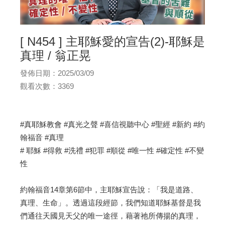
[ N454 ] 主耶穌愛的宣告(2)-耶穌是
真理 / 翁正晃
發佈日期：2025/03/09
觀看次數：3369
#真耶穌教會 #真光之聲 #喜信視聽中心 #聖經 #新約 #約
翰福音 #真理
# 耶穌 #得救 #洗禮 #犯罪 #順從 #唯一性 #確定性 #不變
性
約翰福音14章第6節中，主耶穌宣告說：「我是道路、
真理、生命」。透過這段經節，我們知道耶穌基督是我
們通往天國見天父的唯一途徑，藉著祂所傳揚的真理，