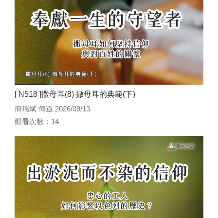
[ N518 ]撒母耳(8) 撒母耳的典範(下)
簡瑞斌 傳道 2026/09/13
觀看次數：14