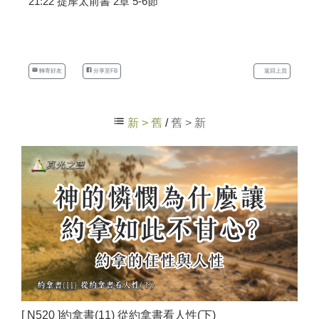
21:22 提摩太前書 2章 5-6節
轉寄好友
分享至FB
返回上頁
新 > 舊
/
舊 > 新
[ N520 ]約拿書(11) 從約拿書看人性(下)