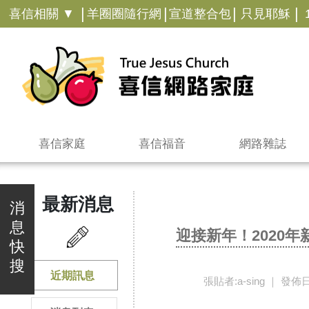
|
|
|
|
喜信相關 ▼
羊圈圈隨行網
宣道整合包
只見耶穌
喜信家庭
喜信福音
網路雜誌
最新消息
消
息
迎接新年！2020年
快
搜
近期訊息
張貼者:a-sing ｜ 發佈日期