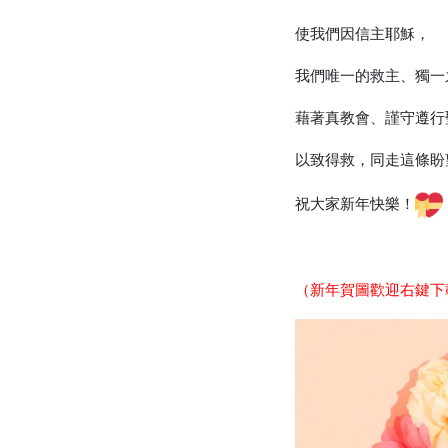
使我們因信主耶穌，
我們唯一的救主、獨一
藉著真教會、謹守遵行
以致得救，同走這條盼
祝大家新年快樂！
（新年賀圖歡迎右鍵下