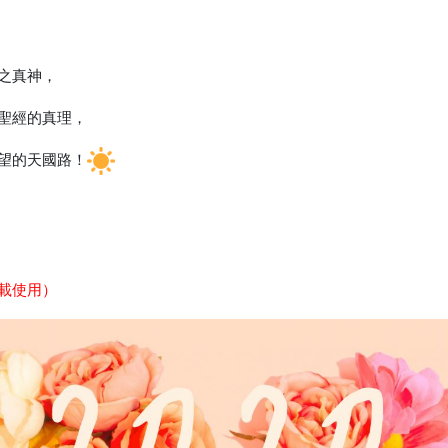
之真神，
聖經的真理，
望的天國路！
載使用）