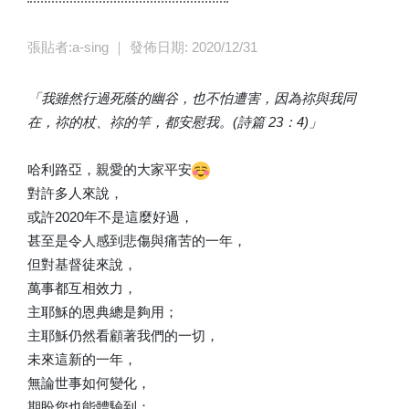
張貼者:a-sing ｜ 發佈日期: 2020/12/31
「我雖然行過死蔭的幽谷，也不怕遭害，因為祢與我同
在，祢的杖、祢的竿，都安慰我。(詩篇 23：4)」
哈利路亞，親愛的大家平安
對許多人來說，
或許2020年不是這麼好過，
甚至是令人感到悲傷與痛苦的一年，
但對基督徒來說，
萬事都互相效力，
主耶穌的恩典總是夠用；
主耶穌仍然看顧著我們的一切，
未來這新的一年，
無論世事如何變化，
期盼您也能體驗到：