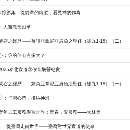
周年錄影集：從前輩的腳蹤，看見神的作為
：大雅教會沿革
蒙召之經歷——兼談亞拿尼亞肩負之聖任（徒九1-18）（二）
心：你的信心有多大？
2025泰北宣道寒假音樂營紀實
蒙召之經歷——兼談亞拿尼亞肩負之聖任（徒九1-18）（一）
心：打開心門，接納神恩
：青年志工服務學習之旅：青春，愛服務——大林篇
周年：從臺灣走向世界——臺灣對世界宣道的使命