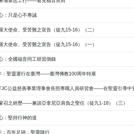
柬埔寨志工行——看見福音良田
心：只是心不專誠
羅大使命、受苦難之宣告（徒九15-16）（二）
羅大使命、受苦難之宣告（徒九15-16）（一）
心：全國福音同工研習側錄
周年：聖靈運行在臺灣——臺灣傳教100周年特展
：TJC公益慈善事業理事會長照專職人員研習會——在聖靈引導中
蒙召之經歷——兼談亞拿尼亞肩負之聖任（徒九1-18）（三）
心：堅持行神的道
周年：百年足跡，聖靈隨行