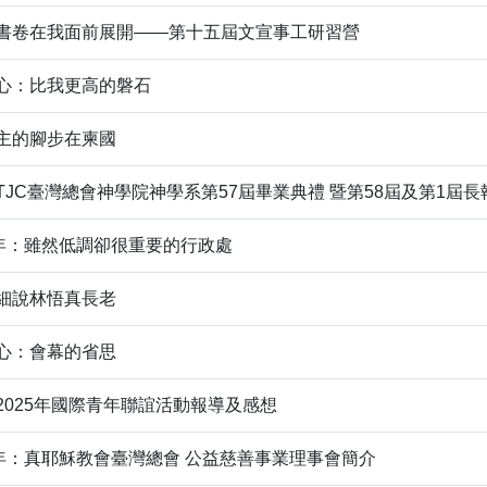
書卷在我面前展開——第十五屆文宣事工研習營
心：比我更高的磐石
：主的腳步在柬國
TJC臺灣總會神學院神學系第57屆畢業典禮 暨第58屆及第1屆
周年：雖然低調卻很重要的行政處
細說林悟真長老
中心：會幕的省思
：2025年國際青年聯誼活動報導及感想
周年：真耶穌教會臺灣總會 公益慈善事業理事會簡介