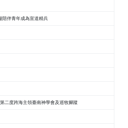
道靈糧陪伴青年成為宣道精兵
6郭多馬第二度跨海主領臺南神學會及巡牧腳蹤