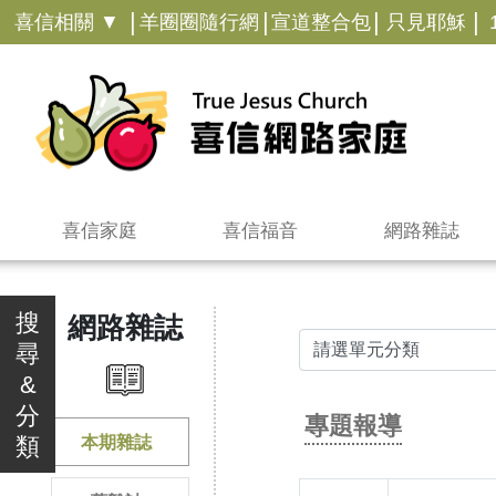
|
|
|
|
喜信相關 ▼
羊圈圈隨行網
宣道整合包
只見耶穌
喜信家庭
喜信福音
網路雜誌
搜
網路雜誌
尋
&
分
專題報導
類
本期雜誌