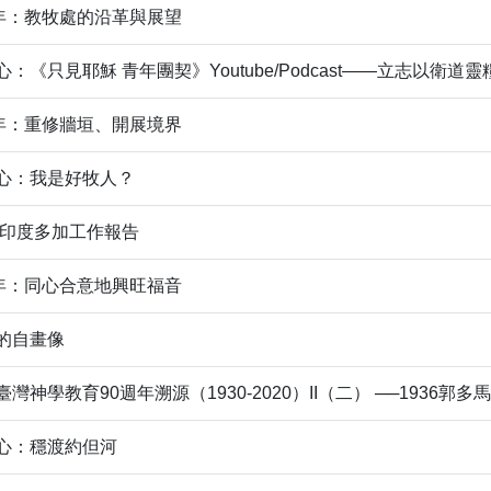
周年：教牧處的沿革與展望
：《只見耶穌 青年團契》Youtube/Podcast——立志以衛
周年：重修牆垣、開展境界
中心：我是好牧人？
： 印度多加工作報告
周年：同心合意地興旺福音
的自畫像
灣神學教育90週年溯源（1930-2020）II（二） ──193
心：穩渡約但河