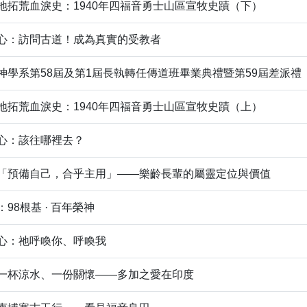
地拓荒血淚史：1940年四福音勇士山區宣牧史蹟（下）
心：訪問古道！成為真實的受教者
神學系第58屆及第1屆長執轉任傳道班畢業典禮暨第59屆差派禮
地拓荒血淚史：1940年四福音勇士山區宣牧史蹟（上）
心：該往哪裡去？
「預備自己，合乎主用」——樂齡長輩的屬靈定位與價值
98根基 · 百年榮神
心：祂呼喚你、呼喚我
一杯涼水、一份關懷——多加之愛在印度