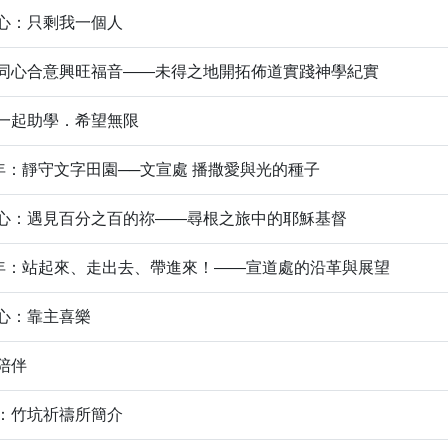
中心：只剩我一個人
同心合意興旺福音——未得之地開拓佈道實踐神學紀實
：一起助學．希望無限
周年：靜守文字田園──文宣處 播撒愛與光的種子
心：遇見百分之百的祢——尋根之旅中的耶穌基督
周年：站起來、走出去、帶進來！——宣道處的沿革與展望
心：靠主喜樂
陪伴
會：竹坑祈禱所簡介