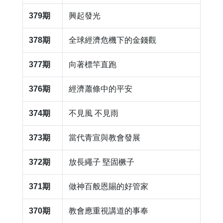
379期
興起發光
378期
全球經濟危機下的金錢觀
377期
向著標竿直跑
376期
經濟蕭條中的平安
374期
不見風 不見雨
373期
當代青宣與教會發展
372期
放長繩子 堅固橛子
371期
​做神百般恩賜的好管家
370期
​教會應重視講道的事奉