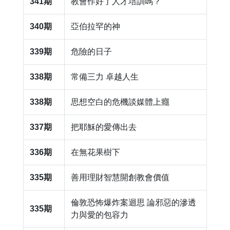
341期
​教會作好了人才培訓嗎？
340期
​亞伯拉罕的神
339期
​危險的日子
338期
​常備三力 卓越人生
338期
思想空白的危機談媒體上癮
337期
把耶穌的愛傳出去
336期
​在無花果樹下
335期
​善用理財智慧開創教會價值
倫敦恐怖爆炸案迴思 論邪惡的滲透
335期
力與愛的包容力