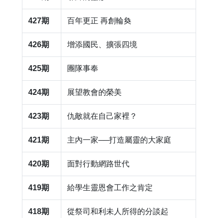
427期
​百年更正 再創輪奐
426期
​增添國民、擴張四境
425期
​團隊事奉
424期
​展望教會的榮美
423期
​仇敵就在自己家裡？
421期
​主內一家──打造屬靈的大家庭
420期
​面對行動網路世代
419期
​給學生靈恩會工作之肯定
418期
​從祭司和利未人所得的分談起