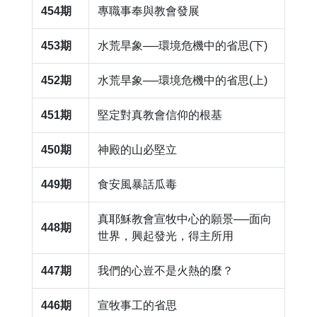
454期
​專職事奉與教會發展
453期
水荒旱象──環境危機中的省思(下)
452期
水荒旱象──環境危機中的省思(上)
451期
​堅定對真教會信仰的根基
450期
神殿的山必堅立
449期
​食安風暴話瓜毒
​真耶穌教會宣牧中心的願景──面向
448期
世界，興起發光，得主所用
447期
我們的心豈不是火熱的麼？
446期
​宣牧事工的省思