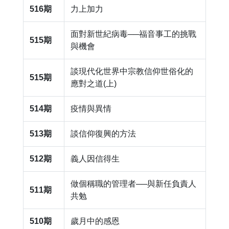
516期
力上加力
面對新世紀病毒──福音事工的挑戰
515期
與機會
談現代化世界中宗教信仰世俗化的
515期
應對之道(上)
514期
疫情與異情
513期
談信仰復興的方法
512期
義人因信得生
做個稱職的管理者──與新任負責人
511期
共勉
510期
歲月中的感恩