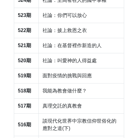
524期
社論：至高者在人的國中掌權
523期
社論：你們可以放心
522期
社論：披上救恩之衣
521期
社論：在基督裡作新造的人
520期
社論：叫愛神的人得益處
519期
面對疫情的挑戰與回應
518期
我能為教會做什麼？
517期
真理交託的真教會
談現代化世界中宗教信仰世俗化的
516期
應對之道(下)