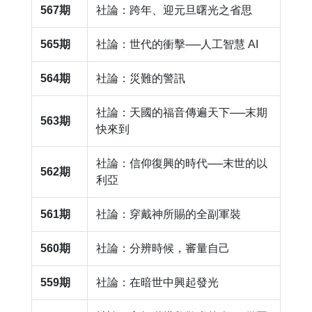
567期
社論：跨年、迎元旦曙光之省思
565期
社論：世代的衝擊──人工智慧 AI
564期
社論：災難的警訊
社論：天國的福音傳遍天下──末期
563期
快來到
社論：信仰復興的時代──末世的以
562期
利亞
561期
社論：穿戴神所賜的全副軍裝
560期
社論：分辨時候，審量自己
559期
社論：在暗世中興起發光