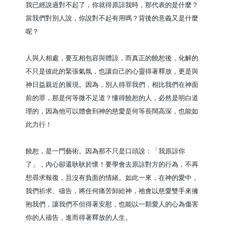
我已經說過對不起了，你就得原諒我時，那代表的是什麼？
當我們對別人說，你說對不起有用嗎？背後的意義又是什麼
呢？

人與人相處，要互相包容與體諒，而真正的饒恕後，化解的
不只是彼此的緊張氣氛，也讓自己的心靈得著釋放，更是與
神日益親近的展現。因為，別人得罪我們，相比我們在神面
前的罪，那是何等微不足道？懂得饒恕的人，必然是明白道
理的，因為他可以體會到神的慈愛是何等長闊高深，也能如
此力行！

饒恕，是一門藝術。因為那不只是口頭說：「我原諒你
了」，內心卻還耿耿於懷！要學會去原諒對方的行為，不再
想尋求報復，且沒有負面的情緒。如此一來，在神的愛中，
我們祈求、禱告，將任何痛苦卸給神，祂會以慈愛雙手來擁
抱我們，讓我們不但得著安慰，也能以一顆愛人的心為傷害