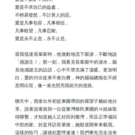
愛是不求自己的益處，
不輕易發怒，不計算人的惡。
愛是凡事包容，凡事相信，
凡事盼望，凡事忍耐。
愛是永不止息，永不止息。
當我抵達長輩家時，他激動地流下眼淚，不斷地說
「感謝主！」那一刻，我看見長輩眼中的淚水，聽
見他感謝主的話語，心中不禁充滿了溫暖。更加明
白，愛的付出從來不會白費，神的賜福總能在不經
意間出現，像一束光照亮我前方的道路。
聊天中，我拿出年初從柬國帶回的羅望子糖給他分
享。說著說著就與一位從臺灣移民柬國的Ｈ姐妹取
得聯繫，才知道她人正好回到臺灣，而且正準備回
中部的家。於是拜訪長輩後，她順道開車來載我。
這樣的恰巧，讓彼此驚呼連連！我們事先完全沒有