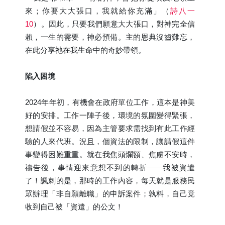
來；你要大大張口，我就給你充滿」（
詩八一
10
）。因此，只要我們願意大大張口，對神完全信
賴，一生的需要，神必預備。主的恩典沒齒難忘，
在此分享祂在我生命中的奇妙帶領。
陷入困境
2024年年初，有機會在政府單位工作，這本是神美
好的安排。工作一陣子後，環境的氛圍變得緊張，
想請假並不容易，因為主管要求需找到有此工作經
驗的人來代班。況且，個資法的限制，讓請假這件
事變得困難重重。就在我焦頭爛額、焦慮不安時，
禱告後，事情迎來意想不到的轉折——我被資遣
了！諷刺的是，那時的工作內容，每天就是服務民
眾辦理「非自願離職」的申訴案件；孰料，自己竟
收到自己被「資遣」的公文！