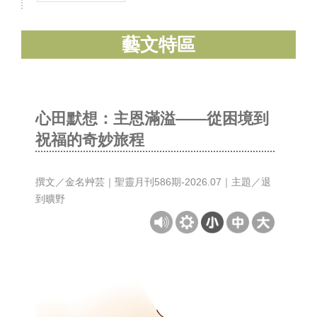
藝文特區
心田默想：主恩滿溢——從困境到
祝福的奇妙旅程
撰文／金名艸芸｜聖靈月刊586期-2026.07｜主題／退
到曠野