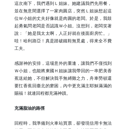
這次南下，我們遇到Ｌ姐妹。她建議我們先用餐，
並在無意間選擇了一家肉圓店，突然Ｌ姐妹想起這
位Ｗ小姐的丈夫好像就是肉圓的老闆。於是，我鼓
起勇氣問老闆是否認識Ｗ小姐。沒想到，老闆笑著
說：「她是我太太啊，人正好就在後面廚房忙。」
哇！哈利路亞！真是踏破鐵鞋無覓處，得來全不費
工夫。
感謝神的安排，這場意外的重逢，讓我們不僅找到
Ｗ小姐，也能將柬國Ｈ姐妹讓我帶回的一串肥美香
蕉送給她，不但解決我手無縛雞之力，舟車勞頓還
要扛香蕉回臺北的窘困，內中更充滿主耶穌滿滿的
賜福！就連回程都充滿神蹟。
充滿脂油的路徑
回程時，我準備到火車站買票，卻發現信用卡無法