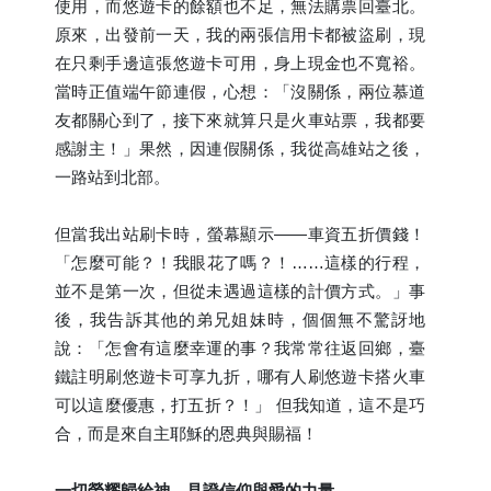
使用，而悠遊卡的餘額也不足，無法購票回臺北。
原來，出發前一天，我的兩張信用卡都被盜刷，現
在只剩手邊這張悠遊卡可用，身上現金也不寬裕。
當時正值端午節連假，心想：「沒關係，兩位慕道
友都關心到了，接下來就算只是火車站票，我都要
感謝主！」果然，因連假關係，我從高雄站之後，
一路站到北部。
但當我出站刷卡時，螢幕顯示——車資五折價錢！
「怎麼可能？！我眼花了嗎？！……這樣的行程，
並不是第一次，但從未遇過這樣的計價方式。」事
後，我告訴其他的弟兄姐妹時，個個無不驚訝地
說：「怎會有這麼幸運的事？我常常往返回鄉，臺
鐵註明刷悠遊卡可享九折，哪有人刷悠遊卡搭火車
可以這麼優惠，打五折？！」 但我知道，這不是巧
合，而是來自主耶穌的恩典與賜福！
一切榮耀歸給神、見證信仰與愛的力量