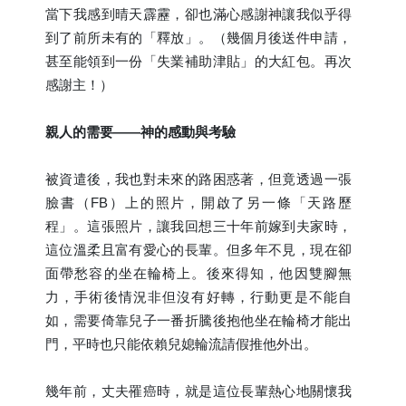
當下我感到晴天霹靂，卻也滿心感謝神讓我似乎得
到了前所未有的「釋放」。（幾個月後送件申請，
甚至能領到一份「失業補助津貼」的大紅包。再次
感謝主！）
親人的需要——神的感動與考驗
被資遣後，我也對未來的路困惑著，但竟透過一張
臉書（FB）上的照片，開啟了另一條「天路歷
程」。這張照片，讓我回想三十年前嫁到夫家時，
這位溫柔且富有愛心的長輩。但多年不見，現在卻
面帶愁容的坐在輪椅上。後來得知，他因雙腳無
力，手術後情況非但沒有好轉，行動更是不能自
如，需要倚靠兒子一番折騰後抱他坐在輪椅才能出
門，平時也只能依賴兒媳輪流請假推他外出。
幾年前，丈夫罹癌時，就是這位長輩熱心地關懷我