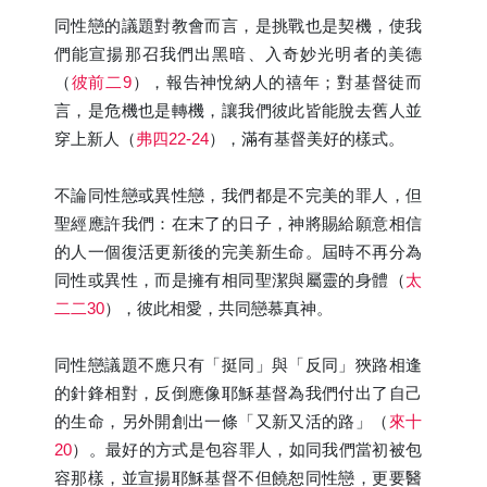
同性戀的議題對教會而言，是挑戰也是契機，使我
們能宣揚那召我們出黑暗、入奇妙光明者的美德
（
彼前二9
），報告神悅納人的禧年；對基督徒而
言，是危機也是轉機，讓我們彼此皆能脫去舊人並
穿上新人（
弗四22-24
），滿有基督美好的樣式。
不論同性戀或異性戀，我們都是不完美的罪人，但
聖經應許我們：在末了的日子，神將賜給願意相信
的人一個復活更新後的完美新生命。屆時不再分為
同性或異性，而是擁有相同聖潔與屬靈的身體（
太
二二30
），彼此相愛，共同戀慕真神。
同性戀議題不應只有「挺同」與「反同」狹路相逢
的針鋒相對，反倒應像耶穌基督為我們付出了自己
的生命，另外開創出一條「又新又活的路」（
來十
20
）。最好的方式是包容罪人，如同我們當初被包
容那樣，並宣揚耶穌基督不但饒恕同性戀，更要醫