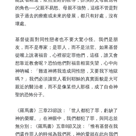
的角色──父親不易怒、母親不強勢，這樣不管是對
孩子過去的療癒或未來的發展，都只有好處，沒有
壞處。
基督徒面對同性戀者也不要大驚小怪。我們是朋
友，而不是專家；是罪人，而不是法官。如果基督
徒嘴上說著福音，心裡卻定罪他們，這樣，誰又會
想靠近教會呢？恐怕他們對福音相當失望，心中向
神吶喊：「難道神將我造成同性戀，又要我下地獄
嗎？」我們必須讓世人看到耶穌的真實面貌是大可
親近的醫治者，而不是像某些人那樣，成了自命神
聖的恐怖分子。
《羅馬書》三章23節說：「世人都犯了罪，虧缺了
神的榮耀。」在神眼中，我們都犯了罪，與同志並
無分別；《羅馬書》五章8節又說：「惟有基督在我
們還作罪人的時候為我們死，神的愛就在此向我們