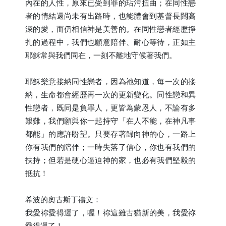
內在的人性，原來已受到罪的玷污扭曲；在同性戀
者的情結還尚未有出路時，也能體會到基督長闊高
深的愛，而仍相信神是美善的。在同性戀者經歷掙
扎的過程中，我們也願意陪伴、耐心等待，正如主
耶穌常與我們同在，一刻不離地守候著我們。
耶穌樂意接納同性戀者，因為祂知道，每一次的接
納，生命都會經歷再一次的更新變化。同性戀和異
性戀者，既同是負罪人，更皆為蒙恩人，不論有多
艱難，我們願與你一起持守「在人不能，在神凡事
都能」的應許盼望。只要存著歸向神的心，一路上
你有我們的陪伴；一時失落了信心，你也有我們的
扶持；但若是硬心逼迫神的家，也必有我們堅毅的
抵抗！
希波的奧古斯丁禱文：
我愛祢愛得遲了，喔！祢這雖古猶新的美，我愛祢
愛得遲了！