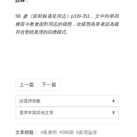
註釋：
58. 參《當耶穌遇見同志》p339-351，文中列舉四
種當今教會面對同志的樣態，此樣態為筆者認為最
符合聖經真理的回應模式
。
上一篇
下一篇
文章標籤：
#夜漸明
#586期
#真理論壇