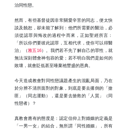
治同性戀。
然而，有些基督徒因非常關愛辛苦的同志，便太快
談及饒恕，卻未能了解到：他們所需要的醫治，必
須從認罪與悔改的過程中而來，正如聖經所言：
「所以你們要彼此認罪，互相代求，使你可以得醫
治」（
雅五16
）。我們若不先了解自己的罪性，就
無法深刻體會神包容的愛；若不明白我們是如何的
敗壞，就會貶低甚至唾棄祂豐盛的恩典。
今天造成教會對同性戀議題產生的混亂局面，乃在
於分辨不清所面對的對象，到底是要去撂倒的「搶
匪」（同志運動），還是要去搶救的「人質」（同
性戀者）？
真教會應有的態度是：認定信仰上對婚姻的定義是
「一男一女」的結合，無所謂「同性婚姻」，所有