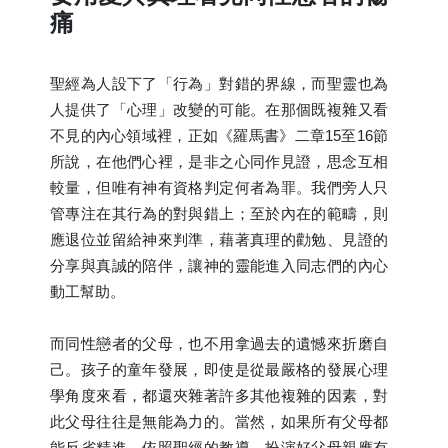
痛
聖經為人設下了「行為」對錯的界線，而聖靈也為
人提供了「心理」改變的可能。在那個既複雜又看
不見的內心領域裡，正如《羅馬書》二章15至16節
所說，在他們心裡，是非之心同作見證，思念互相
較量，但唯有神有資格判定何者為罪。我們旁人只
管專注在其行為的對與錯上；至於內在的範疇，則
應退位並留給神來判準，藉著真理的勸勉、見證的
分享與真誠的陪伴，讓神的靈能進入同志們的內心
動工幫助。
而同性戀者的父母，也不用拿過去的遺憾來折磨自
己。孩子的童年發展，即使是從最嚴格的發展心理
學角度來看，都還夾雜著許多其他複雜的因素，對
此父母往往是無能為力的。當然，如果所有父母都
能反省精進，依照聖經的教導，扮演好父母親應有