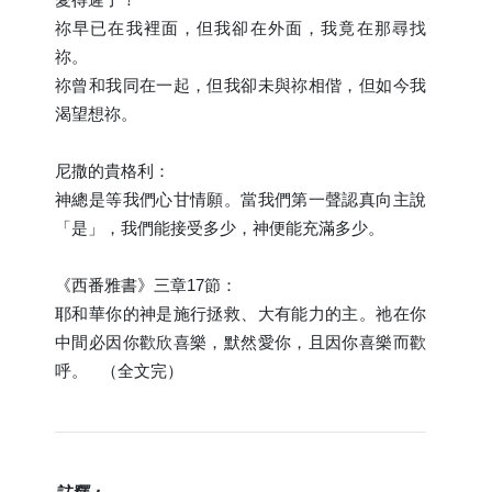
祢早已在我裡面，但我卻在外面，我竟在那尋找
祢。
祢曾和我同在一起，但我卻未與祢相偕，但如今我
渴望想祢。
尼撒的貴格利：
神總是等我們心甘情願。當我們第一聲認真向主說
「是」，我們能接受多少，神便能充滿多少。
《西番雅書》三章17節：
耶和華你的神是施行拯救、大有能力的主。祂在你
中間必因你歡欣喜樂，默然愛你，且因你喜樂而歡
呼。 （全文完）