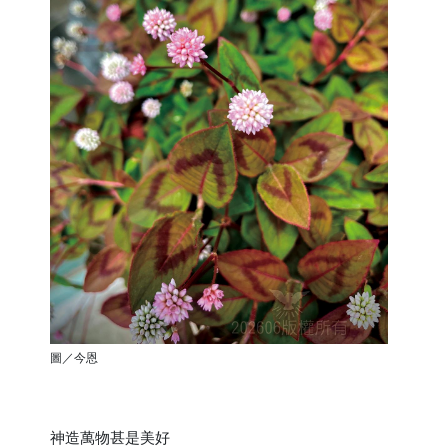
圖／今恩
神造萬物甚是美好