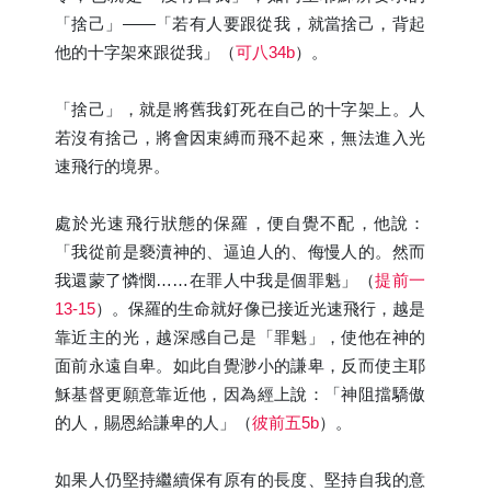
「捨己」——「若有人要跟從我，就當捨己，背起
他的十字架來跟從我」（
可八34b
）。
「捨己」，就是將舊我釘死在自己的十字架上。人
若沒有捨己，將會因束縛而飛不起來，無法進入光
速飛行的境界。
處於光速飛行狀態的保羅，便自覺不配，他說：
「我從前是褻瀆神的、逼迫人的、侮慢人的。然而
我還蒙了憐憫……在罪人中我是個罪魁」（
提前一
13-15
）。保羅的生命就好像已接近光速飛行，越是
靠近主的光，越深感自己是「罪魁」，使他在神的
面前永遠自卑。如此自覺渺小的謙卑，反而使主耶
穌基督更願意靠近他，因為經上說：「神阻擋驕傲
的人，賜恩給謙卑的人」（
彼前五5b
）。
如果人仍堅持繼續保有原有的長度、堅持自我的意