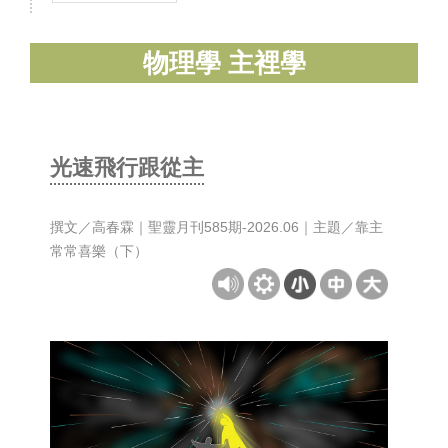
物理學 主裡學
光速飛行跟從主
撰文／高春霖｜聖靈月刊585期-2026.06｜主題／靠主
常常喜樂（下）