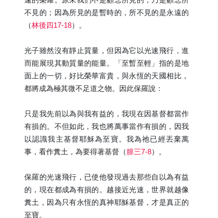
不見的；因為所見的是暫時的，所不見的是永遠的
（
林後四17-18
）。
光子雖然沒有靜止質量，但因為它以光速飛行，進
而能展現其動質量的能量。「至暫至輕」指的是地
面上的一切，好比榮華富貴，與永恆的天國相比，
都將成為極其微不足道之物。因此保羅說：
只是我先前以為與我有益的，我現在因基督都當作
有損的。不但如此，我也將萬事當作有損的，因我
以認識我主基督耶穌為至寶。我為祂已經丟棄萬
事，看作糞土，為要得著基督（
腓三7-8
）。
保羅的光速飛行，已使他發現過去那些自以為有益
的，現在都成為有損的。越接近光速，世界就越像
糞土，因為只有永恆的真神耶穌基督，才是真正的
至寶。