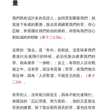
量
我們既有這許多的見證人，如同雲彩圍著我們，就
當放下各樣的重擔，脫去容易纏累我們的罪，存心
忍耐，奔那擺在我們前頭的路程，仰望為我們信心
創始成終的耶穌（
來十二1-2a
）。
這裡的「脫去」是「奔向」的前提。這意味著我們
要進行光速飛行的時候，必須先脫去纏累我們的
罪。因為無罪「一身輕」；反之，有罪的人活在戰
兢之中。沒有罪，就沒有質量；而罪，使我們無法
靠近神，因為「人非聖潔，不能見主的面」（
來十
二14
）。
有罪的人，沒有能力跟從主，因為不能光速飛行。
保羅說的「忘記背後、努力面前」，指的正是脫去
世俗的纏累。除了脫去顯而易見的罪，還包括世俗