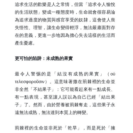
追求生活的歡樂是人之常情，但當「追求令人愉悅
的生活狀態」變成一種態度時，生命就會很容易淪
為追求過度的物質與感官享受的奴隸，這會使人喪
失悟性、理智，讓生命變得輕浮，無法嚴肅面對存
在的意義，更進一步地因為擔心失去這樣的生活而
產生憂慮。
更可怕的陷阱：未成熟的果實
最令人警惕的是「結沒有成熟的果實」（οὐ
τελεσφοροῦσιν）。這意味著撒在荊棘裡的生命並
非全然「不結果子」：它可能看起來有一點成長、
有一點表現，甚至讓人誤以為自己已經「結出果
子」了。然而，由於營養被荊棘奪走，這些果子永
遠無法成熟，無法達到本質上的轉變。
荊棘裡的生命並非死於「乾旱」，而是死於「擁