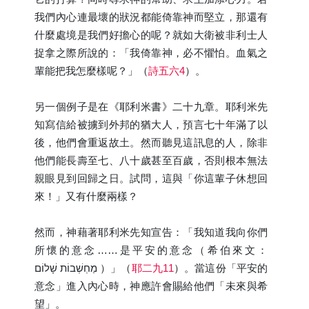
我們內心連最壞的狀況都能倚靠神而堅立，那還有
什麼處境是我們好擔心的呢？就如大衛被非利士人
捉拿之際所說的：「我倚靠神，必不懼怕。血氣之
輩能把我怎麼樣呢？」（
詩五六4
）。
另一個例子是在《耶利米書》二十九章。耶利米先
知寫信給被擄到外邦的猶大人，預言七十年滿了以
後，他們會重返故土。然而聽見這訊息的人，除非
他們能長壽至七、八十歲甚至百歲，否則根本無法
親眼見到回歸之日。試問，這與「你這輩子休想回
來！」又有什麼兩樣？
然而，神藉著耶利米先知宣告：「我知道我向你們
所懷的意念……是平安的意念（希伯來文：
שָׁלוֹם
מַחְשְׁבוֹת
）」（
耶二九11
）。當這份「平安的
意念」進入內心時，神應許會賜給他們「未來與希
望」。