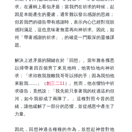
求」在邏輯上看似矛盾：當我們在祈求的時候，起
因是本能產生的憂慮，通常難以發出感謝的思維；
但若我們的禱告帶有感謝時，表示內心已經對現狀
感到滿足，這也意味著無需再向神祈求。因此，如
何「帶著感謝的祈求」，的確是一門艱深的靈修課
題。
解決上述矛盾的關鍵在於「回想」。當年雅各獲悉
以掃帶著四百個男丁來見他時，他害怕地向神祈
求：「求祢救我脫離我哥哥以掃的手；因為我怕他
來殺我……」（
創三二11
）。然而，他在懼怕中祈
求禱告，竟然說：「我先前只拿著我的杖過這約但
河，如今我卻成了兩隊了。」這種對照今昔的思
緒，讓他緩解了一部分的恐懼，並從感恩中產生了
力量。
因此，回想神過去種種的作為，並想起神曾對他