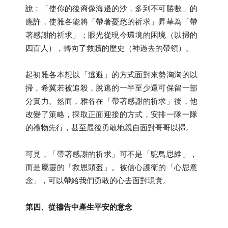
說：「使你的後裔像海邊的沙，多到不可勝數」的
應許，使雅各能將「帶著憂愁的祈求」昇華為「帶
著感謝的祈求」；眼光從現今環境的困境（以掃的
四百人），轉向了救贖的歷史（神過去的帶領）。
起初雅各本想以「逃避」的方式面對來勢洶洶的以
掃，希冀若被追殺，脫逃的一半至少還可保留一部
分實力。然而，雅各在「帶著感謝的祈求」後，他
改變了策略，採取正面迎接的方式，安排一隊一隊
的禮物先行，甚至最後勇敢地親自面對哥哥以掃。
可見，「帶著感謝的祈求」可不是「鴕鳥思維」，
而是屬靈的「救恩頭盔」。被信心護衛的「心思意
念」，可以帶給我們勇敢的心去面對現實。
第四、從禱告中產生平安的意念