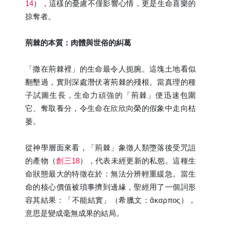
14
），這樣的憂慮不僅影響心情，更是生命喜樂的
掠奪者。
荊棘的本質：肉體與世俗的糾葛
「撒在荊棘裡」的生命最令人扼腕。這塊土地看似
翻墾過，實則深處潛伏著荊棘的殘根。當真理的種
子試圖生長，生命力頑強的「荊棘」便迅速包圍
它、奪取養分，令生命在欣欣向榮的假象中走向枯
萎。
從神學層面來看，「荊棘」象徵人類墮落後受咒詛
的產物（
創三18
），代表未經更新的私慾。這種生
命狀態最大的特徵在於：無法分辨輕重緩急。當生
命的核心價值被瑣事擠到邊緣，聖經用了一個詞形
容其結果：「不能結實」（希臘文：ἄκαρπος），
意思是變成毫無成果的結局。