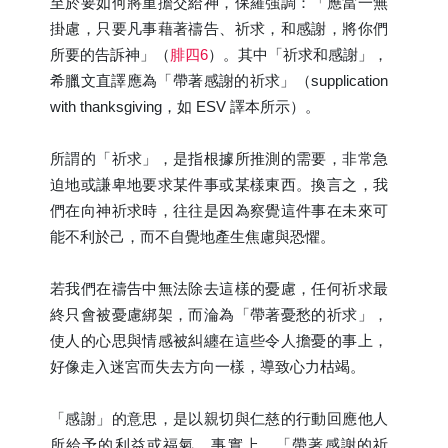
至於要如何將重擔交給神，保羅強調：「應當一無
掛慮，只要凡事藉著禱告、祈求，和感謝，將你們
所要的告訴神」（
腓四6
）。其中「祈求和感謝」，
希臘文直譯應為「帶著感謝的祈求」（supplication
with thanksgiving，如 ESV 譯本所示）。
所謂的「祈求」，是指根據所推測的需要，非常急
迫地或謙卑地要求某件事或某樣東西。換言之，我
們在向神祈求時，往往是因為察覺這件事在未來可
能不利於己，而不自覺地產生焦慮與恐懼。
若我們在禱告中無法除去這樣的憂慮，任何祈求最
終只會被憂慮綁架，而淪為「帶著憂愁的祈求」，
使人的心思與情感被糾纏在這些令人擔憂的事上，
好像走入迷宮而失去方向一樣，導致心力枯竭。
「感謝」的意思，是以親切與仁慈的行動回應他人
所給予的利益或福氣。事實上，「帶著感謝的祈