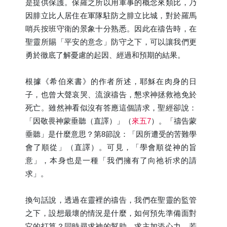
是提供保護。保羅之所以用軍事的概念來類比，乃
因腓立比人居住在軍隊駐防之腓立比城，對於羅馬
哨兵按班守衛的景象十分熟悉。因此在禱告時，在
聖靈所賜「平安的意念」防守之下，可以讓我們更
勇於徹底了解憂慮的起因、經過和預期的結果。
根據《希伯來書》的作者所述，耶穌在肉身的日
子，也曾大聲哀哭、流淚禱告，懇求神拯救祂免於
死亡。雖然神看似沒有答應這個請求，聖經卻說：
「因敬畏神蒙垂聽（直譯）」（
來五7
）。「禱告蒙
垂聽」是什麼意思？第8節說：「因所遭受的苦難學
會了順從」（直譯）。可見，「學會順從神的旨
意」，本身也是一種「我們擁有了向祂祈求的請
求」。
換句話說，透過在靈裡的禱告，我們在聖靈的監管
之下，設想最壞的情況是什麼，如何預先準備面對
它的打算？同時尋求神的幫助、求主加添心力。若