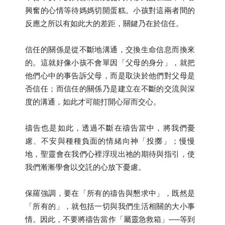
興奮的心情等待媽媽切開蛋糕。小孩對這兩者間的
反應之所以有如此大的差距，關鍵乃在於信任。
信任的關係是從不斷地溝通，交換生命信息而換來
的。這就好像小孩不會單因「父母的身分」，就把
他們心中的事告訴父母，而是取決於他們對父母是
否信任；而信任的關係乃是建立在不斷的交流與深
度的溝通，如此才可能打開心屝而交心。
禱告也是如此，透過不斷在禱告當中，將我們憂
慮、不安與種種負面的情緒向神「投擲」；慢慢
地，聖靈會在我們心裡浮現出祂的期待與指引，使
我們漸漸學會以交託的心放下憂慮。
保羅強調，要在「所有的禱告與懇求中」，既然是
「所有的」，就包括一切與我們生活相關的大小事
情。因此，不要將禱告當作「屬靈急救箱」──等到