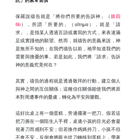
託」的素常習慣
保羅說禱告就是「將你們所要的告訴神」（
腓四
6b
），所謂「所要的」（αἴτημα），就是「請
求」，是指某人透過言語或書寫的方式，來表達滿
足或實踐他的願望。然而，就禱告的意義來說，神
是無所不知的；在我們禱告以前，祂早知道我們的
需要與擔憂的事。若是如此，我們將「請求」告訴
神的意義究竟何在？
其實，禱告的過程就是透過敬拜的行動，建立個人
與神之間的互信關係；這種信任關係能使我們將原
本對周遭事件的憂慮，轉化為平安與樂觀。
這好比桌上有一個蛋糕，旁邊擺著一把刀。假若這
把刀握在一個陌生人手裡，桌邊小孩的目光必會凝
視著刀而感到不安；但若換作媽媽持刀，小孩不但
不會不安，反倒會將眼光從刀轉移到蛋糕上，帶著