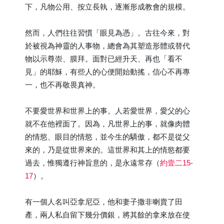
下，凡物公用、按立長執，逐漸形成教會的規模。
然而，人們往往習慣「眼見為憑」。古往今來，對
於被視為神靈的人事物，總會為其塑造形體或替代
物以示尊崇、膜拜。面對已經升天、再也「看不
見」的耶穌，有些人的心便開始動搖，信心不再專
一，也不再敬畏真神。
不要愛世界和世界上的事。人若愛世界，愛父的心
就不在他裡面了。因為，凡世界上的事，就像肉體
的情慾、眼目的情慾，並今生的驕傲，都不是從父
來的，乃是從世界來的。這世界和其上的情慾都要
過去，惟獨遵行神旨意的，是永遠常存（
約壹二15-
17
）。
有一個人名叫亞拿尼亞，他和妻子撒非喇賣了田
產，兩人私自留下幾分價銀，將其餘的拿來放在使