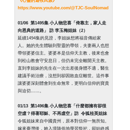
《
心靈的遊牧民族
》
https://www.youtube.com/@TJC-SoulNomad
01/06
第1495集 小人物悲喜「倚靠主，家人走
向恩典的道路」 訪 李玉梅姐妹（2）
延續1494集的見證，李姐妹想將福音傳給家
人。她的先生體驗到聖靈的帶領，夫妻兩人也想
帶領婆婆信主。婆婆本是信仰天主教，後來也會
到松山教會守安息日，但仍未完全離開天主教。
直到李姐妹的先生在一次出差後身體不適，醫生
建議手術治療，沒想到卻因敗血症離世。這件事
讓婆婆深刻體會到生命無常，更明白信仰的寶貴
與迫切……。
01/13 第1496集 小人物悲喜「什麼都擁有卻很
空虛？得著耶穌、不再虛空」訪 令狐桂英姐妹
令狐姐妹來自中國貴州，原本對信仰一無所知。
嫁來臺灣後，她入境隨俗地學習祭祀，卻始終感