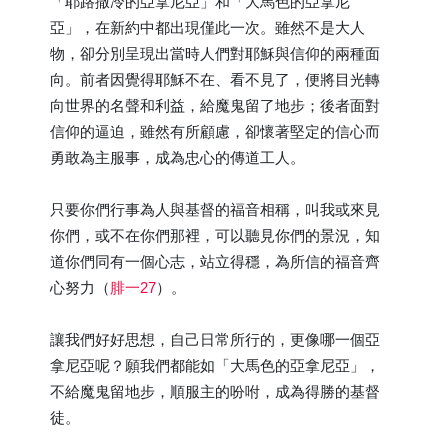
「耶路撒冷的亞拿尼亞」和「大馬色的亞拿尼
亞」，在新約中都出現僅此一次。雖然不是大人
物，卻分別呈現出當時人們對耶穌與信仰的兩種面
向。前者因覺得耶穌不在、看不見了，便將目光轉
向世界的名聲和利益，給魔鬼留了地步；後者面對
信仰的逼迫，雖然有所顧慮，卻懷著堅定的信心而
勇敢為主服事，成為忠心的傳道工人。
只要你們行事為人與基督的福音相稱，叫我或來見
你們，或不在你們那裡，可以聽見你們的景況，知
道你們同有一個心志，站立得穩，為所信的福音齊
心努力（
腓一27
）。
讓我們好好思想，自己日常所行的，更像哪一個亞
拿尼亞呢？願我們都能如「大馬色的亞拿尼亞」，
不給魔鬼留地步，順服主的吩咐，成為得勝的基督
徒。