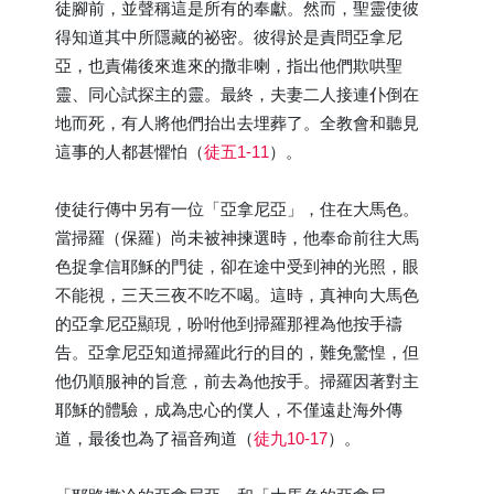
徒腳前，並聲稱這是所有的奉獻。然而，聖靈使彼
得知道其中所隱藏的祕密。彼得於是責問亞拿尼
亞，也責備後來進來的撒非喇，指出他們欺哄聖
靈、同心試探主的靈。最終，夫妻二人接連仆倒在
地而死，有人將他們抬出去埋葬了。全教會和聽見
這事的人都甚懼怕（
徒五1-11
）。
使徒行傳中另有一位「亞拿尼亞」，住在大馬色。
當掃羅（保羅）尚未被神揀選時，他奉命前往大馬
色捉拿信耶穌的門徒，卻在途中受到神的光照，眼
不能視，三天三夜不吃不喝。這時，真神向大馬色
的亞拿尼亞顯現，吩咐他到掃羅那裡為他按手禱
告。亞拿尼亞知道掃羅此行的目的，難免驚惶，但
他仍順服神的旨意，前去為他按手。掃羅因著對主
耶穌的體驗，成為忠心的僕人，不僅遠赴海外傳
道，最後也為了福音殉道（
徒九10-17
）。