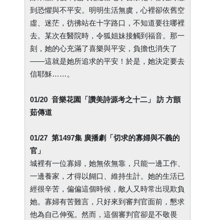
到恐懼與不平安。明明生活無虞，心裡卻依舊空
虛、迷茫，彷彿站在十字路口，不知道要往哪裡
去。某次在醫院時，令狐姐妹接觸到福音。那一
刻，她的心充滿了喜樂與平安，負擔也消失了
——這就是她所追求的平安！於是，她決定要去
信耶穌……。
01/20 音樂花園「讚美詩源考之十二」 訪 方顗
茹傳道
01/27 第1497集 廣播劇「切求的寡婦與不義的
官」
城裡有一位寡婦，她無依無靠，只能一邊工作、
一邊養家，才得以餬口、維持生計。她的生活已
經很辛苦，偏偏這個時候，敵人又時常出現欺負
她。寡婦有苦難言，只好來到審判官面前，懇求
他為自己伸冤。然而，這個審判官卻是不敬畏