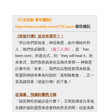
《只見耶穌 青年團契》
節目後記
https://www.youtube.com/@TJC-jesus
《使徒行傳》並沒有寫完？！
「所以你們當知道，神這救恩，如今傳給外邦
人，他們也必聽受」（
徒二八28
）。從「has
been sent」的過去式，到「they will hear it」的
未來式，我們竟然就身在這個伏筆裡──神救恩
計畫中的「未來」。我們在以聖經真理為根基、
聖靈與神蹟奇事為印證的「真耶穌教會」，正一
頁頁續寫著《使徒行傳》的下集！
從渴慕、預備到靈恩大降
「福音興旺的祕訣是什麼？」王明昌傳道分享他
在國外協助靈恩佈道會時的所見所聞：信徒渴慕