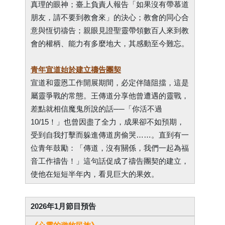
真理的眼神；臺上負責人報告「如果沒有帶慕道
朋友，請不要到教會來」的決心；教會的同心合
意與恆切禱告；親眼見證聖靈帶領數百人來到教
會的權柄、能力有多麼地大，其感動至今難忘。
青年宣道始於建立禱告團契
宣道和靈恩工作開展期間，必定伴隨阻擋，這是
屬靈爭戰的常態。王傳道分享他曾遭遇的靈戰，
差點就相信魔鬼所說的話──「你活不過
10/15！」也曾因盡了全力，成果卻不如預期，
受到自我打擊而躲進傳道房偷哭……。直到有一
位青年鼓勵：「傳道，沒有關係，我們一起為福
音工作禱告！」這句話促成了禱告團契的建立，
使他在短短半年內，看見巨大的果效。
2026年1月節目預告