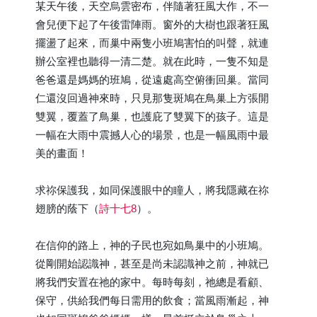
某天午後，天空烏雲密布，伴隨著狂風大作，不一
會兒便下起了午後雷陣雨。窗外的大樹也跟著狂風
擺盪了起來，而巢中兩隻小班鳩害怕的叫聲，就連
辦公室裡也聽得一清二楚。就在此時，一隻不知是
爸爸還是媽媽的班鳩，從遠處高空俯衝回巢。當同
仁還沒回過神來時，只見那隻斑鳩在鳥巢上方張開
雙翼，覆蓋了鳥巢，也護庇了雙翼下的孩子。這是
一幅在大雨中震撼人心的場景，也是一幅風雨中最
美的畫面！
求祢保護我，如同保護眼中的瞳人，將我隱藏在祢
翅膀的蔭下（
詩十七8
）。
在信仰的路上，神的子民也宛如鳥巢中的小班鳩。
從剛開始認識神，甚至是尚未認識神之前，神就已
將我們安置在祂的家中。每時每刻，祂總是看顧、
保守，供給我們每日需用的飲食；當風雨漸起，神