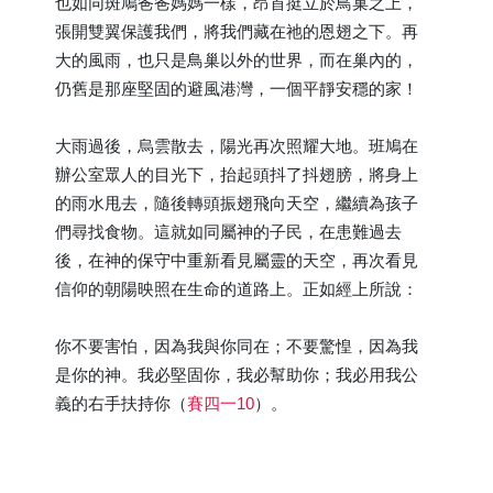
也如同斑鳩爸爸媽媽一樣，昂首挺立於鳥巢之上，
張開雙翼保護我們，將我們藏在祂的恩翅之下。再
大的風雨，也只是鳥巢以外的世界，而在巢內的，
仍舊是那座堅固的避風港灣，一個平靜安穩的家！
大雨過後，烏雲散去，陽光再次照耀大地。班鳩在
辦公室眾人的目光下，抬起頭抖了抖翅膀，將身上
的雨水甩去，隨後轉頭振翅飛向天空，繼續為孩子
們尋找食物。這就如同屬神的子民，在患難過去
後，在神的保守中重新看見屬靈的天空，再次看見
信仰的朝陽映照在生命的道路上。正如經上所說：
你不要害怕，因為我與你同在；不要驚惶，因為我
是你的神。我必堅固你，我必幫助你；我必用我公
義的右手扶持你（
賽四一10
）。