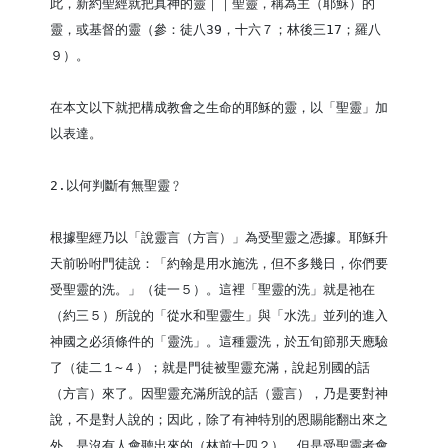
此，新約聖經就把真神的靈｜｜聖靈，稱為主（耶穌）的
靈，或基督的靈（參：徒八39，十六７；林後三17；羅八
９）。

在本文以下就把構成教會之生命的耶穌的靈，以「聖靈」加
以表達。

2.以何判斷有無聖靈﹖

根據聖經乃以「說靈言（方言）」為受聖靈之憑據。耶穌升
天前吩咐門徒說：「約翰是用水施洗，但不多幾日，你們要
受聖靈的洗。」（徒一５）。這裡「聖靈的洗」就是祂在
（約三５）所說的「從水和聖靈生」與「水洗」並列的進入
神國之必須條件的「靈洗」。這種靈洗，於五旬節那天應驗
了（徒二１~４）；就是門徒被聖靈充滿，說起別國的話
（方言）來了。因聖靈充滿所說的話（靈言），乃是要對神
說，不是對人說的；因此，除了有神特別的恩賜能翻出來之
外，是沒有人會聽出來的（林前十四２）。但是受聖靈者會