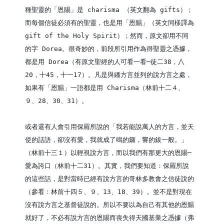
種聖靈的「恩賜」是 charisma （英文翻為 gifts）；
而每個信徒必須有的聖靈，也是用「恩賜」（英文同樣譯為 
gift of the Holy Spirit）；然而，原文卻用不同
的字 Dorea。很奇妙的，前段所引用作為得聖靈之憑據，
都是用 Dorea（有原文聖經的人可看一看─徒二38，八
20，十45，十一17）。凡是與繙方言並列的說方言之處，
如果有「恩賜」一語都是用 Charisma（林前十二４、
９、28、30、31）。

或者還有人會引用保羅所說的「我若能說萬人的方言，並天
使的話語，卻沒有愛，我就成了鳴的鑼，響的鈸一般。」
（林前十三１）以輕視說方言，而以我們有那更大的恩賜─
愛為誇口（林前十二31）。其實，我們要知道：保羅所說
的這些話，是對當時已經有說方言的哥林多教會之信徒說的
（參看：林前十四５、９、13、18、39）。並不是對現在
沒有說方言之基督徒說的。所以不要以為自己有其他的恩賜
就好了，不必有說方言的恩賜而喪失得天國基業之憑據（弗