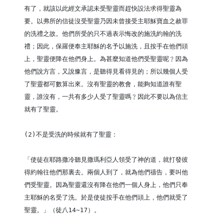
有了，就該以此經文承認未受聖靈而趕快設法求得聖靈為
要。以弗所的信徒沒受聖靈乃因未曾接受主耶穌寶血之赦罪
的洗禮之故。他們所受的只不過表示悔改的施洗約翰的洗
禮；因此，保羅便奉主耶穌的名予以施洗，且按手在他們頭
上，聖靈便降在他們身上。為甚麼知道他們受聖靈呢﹖因為
他們說方言，又說豫言，是聽得見看得見的；所以幾個人受
了聖靈都可數算出來。沒有聖靈的教會，能夠知道誰有聖
靈，誰沒有，一共有多少人受了聖靈嗎﹖因此不要以為信主
就有了聖靈。

(2)不是受洗的時候就有了聖靈：

「使徒在耶路撒冷聽見撒瑪利亞人領受了神的道，就打發彼
得約翰往他們那裏去。兩個人到了，就為他們禱告，要叫他
們受聖靈。因為聖靈還沒有降在他們一個人身上，他們只奉
主耶穌的名受了洗。於是使徒按手在他們頭上，他們就受了
聖靈。」（徒八14~17）。
