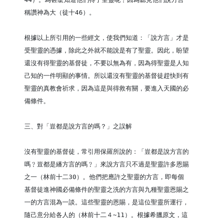
稱讚神為大（徒十46）。

根據以上所引用的一些經文，使我們知道：「說方言」才是
受聖靈的憑據，除此之外就不能說是有了聖靈。因此，盼望
還沒有得聖靈的基督徒，不要以無為有，因為得聖靈是人知
己知的一件明顯的事情。所以還沒有聖靈的基督徒趕快到有
聖靈的真教會祈求，因為這是與得救有關，要進入天國的必
備條件。

三、對「豈都是說方言的嗎？」之誤解

沒有聖靈的基督徒，常引用保羅所說的：「豈都是說方言的
嗎﹖豈都是繙方言的嗎﹖」來說方言只不過是聖靈許多恩賜
之一（林前十二30）。他們把應許之聖靈的方言，即每個
基督徒進神國必備條件的聖靈之洗的方言與九種聖靈恩賜之
一的方言混為一談。這些聖靈的恩賜，是這位聖靈所運行，
隨己意分給各人的（林前十二４~11）。根據希臘原文，這