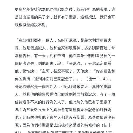
更多的基督徒認為他們信耶穌之後，就有好行為的表現，這
是結出聖靈的果子來，就算有了聖靈。這種想法，我們也可
以根據聖經說不對。

「在該撒利亞有一個人，名叫哥尼流，是義大利營的百夫
長。他是個虔誠人，他和全家都敬畏神，多多賙濟百姓，常
常禱告神。有一天，約在申初，他在異象中明明看見神的一
個使者進去，到他那裏，說：『哥尼流。』哥尼流定睛看
他，驚怕說：『主阿，甚麼事呢﹖』天使說：『你的禱告和
你的賙濟，達到神面前已蒙記念了。』」（徒十１~４）。
哥尼流雖然是一個外邦人，但已經是敬畏天上真神的虔誠
人。並且他的禱告與賙濟已經達到神面前蒙記念，有了一般
信徒還作不來的好行為的人了。但此時的他已有了聖靈了
嗎﹖為甚麼敬畏天上的真神會有這種得蒙神記念的好行為
呢﹖此時的他與他全家的人都還沒有聖靈。為甚麼知道沒有
呢﹖因為他們得聖靈是去請彼得來講道的時候得的（徒十
44）。為甚麼知道他們得了聖靈呢﹖因為聽見他們說方言