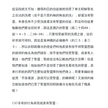
從這段經文可知：撒瑪利亞的信徒雖然領受了奉主耶穌聖名
之合法的洗禮（並不是只受約翰的悔改的洗），卻還沒有聖
靈。本會也有不少受洗後還沒有聖靈的信徒；對這些信徒要
勉勵他們要迫切祈求，因這是應許的聖靈（路二十四49；
徒一４~５，二38~39），只要領受赦罪的洗禮之後，迫切
祈求就可得到。因這是進神國的必備條件（約三５；多三
５），所以在耶路撒冷的使徒們特地差派有按手得聖靈恩賜
的彼得約翰去為他們禱告，按手使他們領受聖靈。或者有人
要說：他們受了聖靈，聖經並沒有記載他們說方言啊﹗但是
我們要知道：假如他們不是領受了聽得見看得見的聖靈，原
來行邪術的西門怎麼知道聖靈降到他們身上，而要拿錢給使
徒買「手按著誰，誰就可以受聖靈」的權柄呢﹖又彼得約翰
怎能知道他們已受了聖靈而回耶路撒冷去報告完成了職責
呢﹖

(3)非有好行為表現就真有聖靈：
