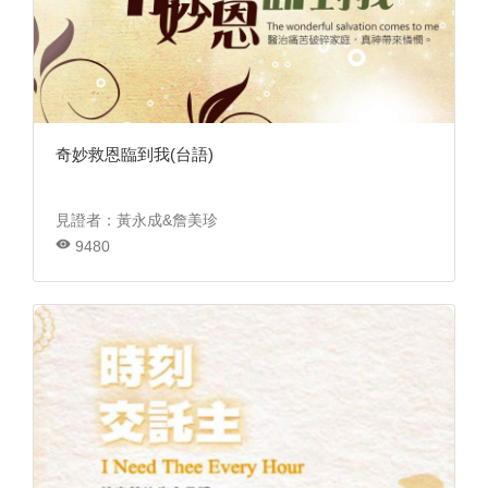
奇妙救恩臨到我(台語)
見證者：黃永成&詹美珍
9480