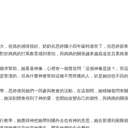
大，祖孫的感情很好。奶奶在思婷國小四年級時過世了，但思婷卻
對於媽媽的打罵教育感到害怕，與媽媽的關係越來越疏遠並且累積
廟求幫助，她看著神像，心裡有一個聲音問「這個神像是誰？」而
聖潔的，但為什麼神會幫助這種不勞而獲的人，於是她頭也不回的離
學，思婷便與她們一同參與教會的活動，在這期間，她積極發問有
，她深刻體會得到了神的愛，也開始改變自己的個性，與媽媽的關
行教學，她覺得神把她帶到國外去也有神的意思，她在那遇到困難
積極傳福音給當地學生，豐富他們的生命歷程...