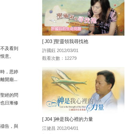
[ J03 ]聖靈領我尋找祂
來不及看到
許國鈺 2012/03/01
著恨意。
觀看次數：12279
這時，思婷
開廟...
關聖經的問
係也日漸修
[ J04 ]神是我心裡的力量
就禱告，與
江健昌 2012/04/01