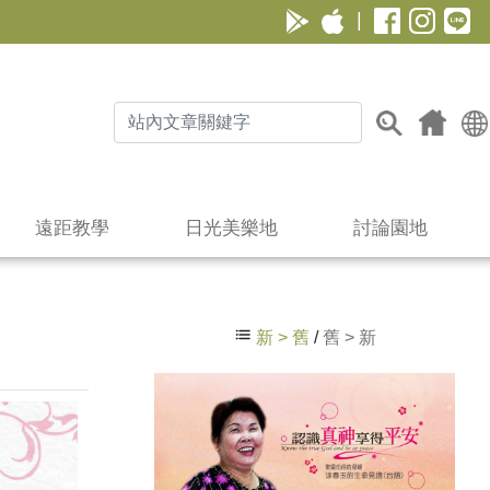
|
遠距教學
日光美樂地
討論園地
新 > 舊
/
舊 > 新