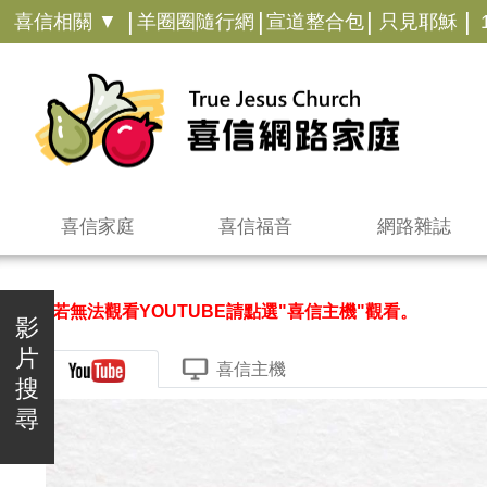
|
|
|
|
喜信相關 ▼
羊圈圈隨行網
宣道整合包
只見耶穌
喜信家庭
喜信福音
網路雜誌
＊若無法觀看YOUTUBE請點選"喜信主機"觀看。
影
片
喜信主機
搜
尋