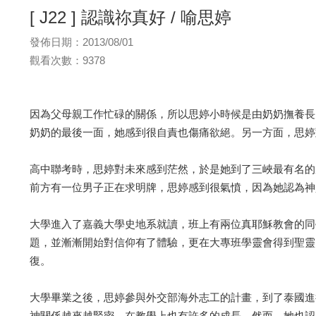
[ J22 ] 認識祢真好 / 喻思婷
發佈日期：2013/08/01
觀看次數：9378
因為父母親工作忙碌的關係，所以思婷小時候是由奶奶撫養長
奶奶的最後一面，她感到很自責也傷痛欲絕。另一方面，思婷
高中聯考時，思婷對未來感到茫然，於是她到了三峽最有名的
前方有一位男子正在求明牌，思婷感到很氣憤，因為她認為神是
大學進入了嘉義大學史地系就讀，班上有兩位真耶穌教會的同
題，並漸漸開始對信仰有了體驗，更在大專班學靈會得到聖靈
復。
大學畢業之後，思婷參與外交部海外志工的計畫，到了泰國進
神關係越來越緊密，在教學上也有許多的成長。然而，她也認真