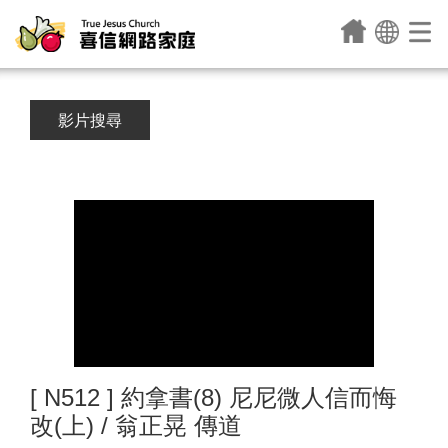
影片搜尋
[ N512 ] 約拿書(8) 尼尼微人信而悔
改(上) / 翁正晃 傳道