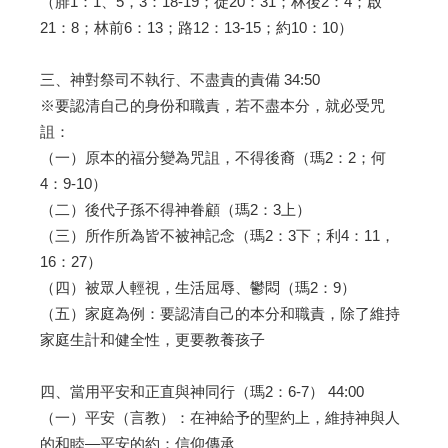
（腓1：1、5，3：18-19；徒20：31；林後2：4；啟
21：8；林前6：13；路12：13-15；約10：10）
三、神對祭司不執行、不盡責的責備 34:50
※要認清自己的身份和職責，若不盡本分，就必受咒
詛：
（一）原本的福分變為咒詛，不得後裔（瑪2：2；何
4：9-10）
（二）後代子孫不得神眷顧（瑪2：3上）
（三）所作所為皆不被神記念（瑪2：3下；利4：11，
16：27）
（四）被眾人輕視，生活屈辱、鬱悶（瑪2：9）
（五）家庭為例：要認清自己的本分和職責，除了維持
家庭生計和健全性，更要教養孩子
四、當用平安和正直與神同行（瑪2：6-7） 44:00
（一）平安（言教）：在神給予的聖約上，維持神與人
的和睦—平安的約：信仰傳承