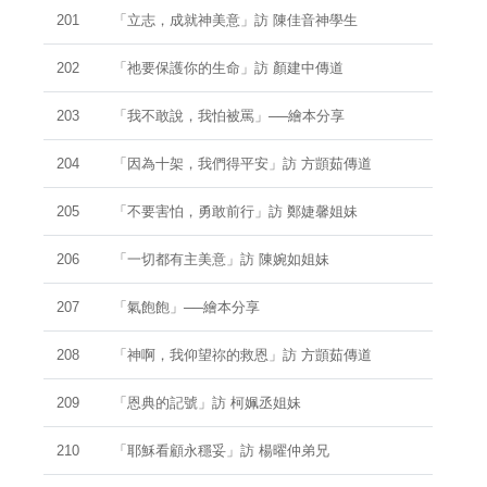
201
「立志，成就神美意」訪 陳佳音神學生
202
「祂要保護你的生命」訪 顏建中傳道
203
「我不敢說，我怕被罵」──繪本分享
204
「因為十架，我們得平安」訪 方顗茹傳道
205
「不要害怕，勇敢前行」訪 鄭婕馨姐妹
206
「一切都有主美意」訪 陳婉如姐妹
207
「氣飽飽」──繪本分享
208
「神啊，我仰望祢的救恩」訪 方顗茹傳道
209
「恩典的記號」訪 柯姵丞姐妹
210
「耶穌看顧永穩妥」訪 楊曜仲弟兄