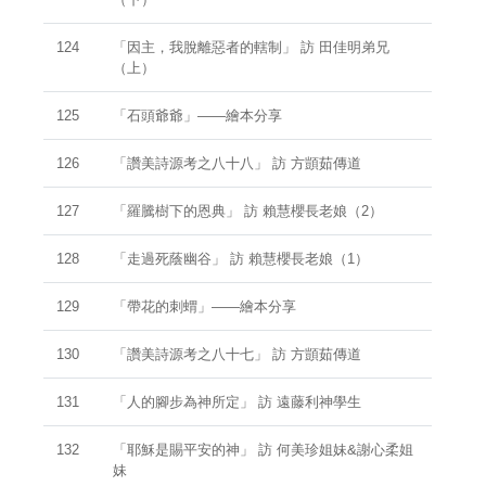
124
「因主，我脫離惡者的轄制」 訪 田佳明弟兄
（上）
125
「石頭爺爺」——繪本分享
126
「讚美詩源考之八十八」 訪 方顗茹傳道
127
「羅騰樹下的恩典」 訪 賴慧櫻長老娘（2）
128
「走過死蔭幽谷」 訪 賴慧櫻長老娘（1）
129
「帶花的刺蝟」——繪本分享
130
「讚美詩源考之八十七」 訪 方顗茹傳道
131
「人的腳步為神所定」 訪 遠藤利神學生
132
「耶穌是賜平安的神」 訪 何美珍姐妹&謝心柔姐
妹