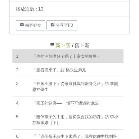
播放次數 : 10
轉寄好友
分享至FB
新 > 舊
/
舊 > 新
1
「你的油預備好了嗎？十童女的故事」
2
「頑石回來了」訪 楊永生弟兄
3
「神永不撇下：從家庭挑戰到獻身之路」訪 李賜
恩神學生
4
「國王的筵席──一場不可錯過的邀請」
5
「陪伴孩子的手術，信仰教會我的功課」訪 李小
芬執事娘（下）
6
「『這個孩子該生下來嗎？』我在信仰中找到答