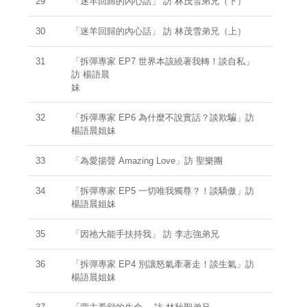
29
「迷羊回歸的內心話」 訪 林茂雪弟兄（下）
30
「迷羊回歸的內心話」 訪 林茂雪弟兄（上）
31
「拆彈專家 EP7 世界本該繞著我轉！談自私」
訪 楊語晨
妹
32
「拆彈專家 EP6 為什麼不說實話？談欺騙」訪
楊語晨姐妹
33
「為愛揚聲 Amazing Love」訪 聖樂團
34
「拆彈專家 EP5 一切唯我獨尊？！談驕傲」訪
楊語晨姐妹
35
「因祂大能手扶持我」 訪 李志強弟兄
36
「拆彈專家 EP4 別讓怒氣牽著走！談生氣」訪
楊語晨姐妹