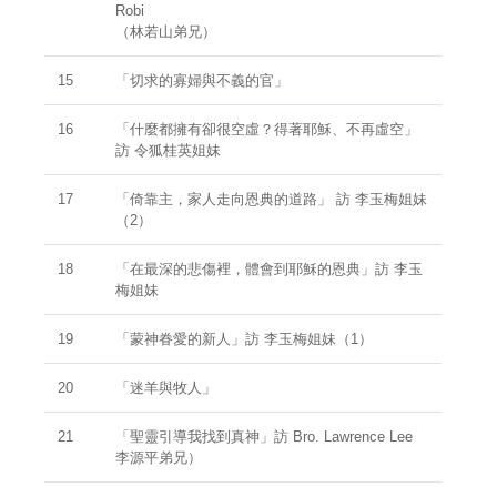
Robi
（林若山弟兄）
15
「切求的寡婦與不義的官」
16
「什麼都擁有卻很空虛？得著耶穌、不再虛空」
訪 令狐桂英姐妹
17
「倚靠主，家人走向恩典的道路」 訪 李玉梅姐妹
（2）
18
「在最深的悲傷裡，體會到耶穌的恩典」訪 李玉
梅姐妹
19
「蒙神眷愛的新人」訪 李玉梅姐妹（1）
20
「迷羊與牧人」
21
「聖靈引導我找到真神」訪 Bro. Lawrence Lee
李源平弟兄）