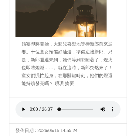
婚宴即將開始，大夥兒喜樂地等待新郎前來迎
娶。十位童女預備好油燈，準備迎接新郎。只
是，新郎遲遲未到，她們等到都睡著了，燈火
也即將熄滅……。就在這時，新郎突然來了！
童女們慌忙起身，在那關鍵時刻，她們的燈還
能持續發亮嗎？ 珼珼 摘要
發佈日期 : 2026/05/15 14:59:24