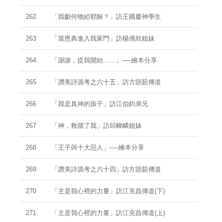
262
「我獻何物給耶穌？」訪王國慶神學生
263
「當恩典進入我家門」訪楊僑欣姐妹
264
「謝謝，從我開始……」──繪本分享
265
「讚美詩源考之六十五」訪方顗茹傳道
266
「我是真神的孩子」訪江伯鈞弟兄
267
「神，救贖了我」訪邱幃疄姐妹
268
「王子與十大惡人」──繪本分享
269
「讚美詩源考之六十四」訪方顗茹傳道
270
「主是我心裡的力量」訪江克昌傳道(下)
271
「主是我心裡的力量」訪江克昌傳道(上)