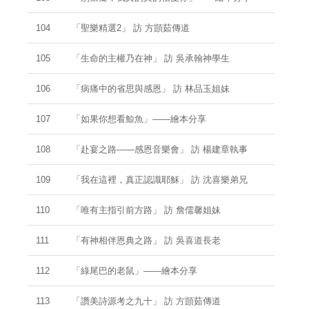
104
「聖樂精選2」 訪 方顗茹傳道
105
「生命的主權乃在神」 訪 吳承翰神學生
106
「病痛中的省思與感恩」 訪 林品玉姐妹
107
「如果你想看鯨魚」——繪本分享
108
「赴宴之路——感恩音樂會」 訪 楊建章執事
109
「我在這裡，真正認識耶穌」 訪 沈喜樂弟兄
110
「唯有主指引前方路」 訪 詹儒馨姐妹
111
「有神相伴恩典之路」 訪 吳喜道長老
112
「綠尾巴的老鼠」——繪本分享
113
「讚美詩源考之九十」 訪 方顗茹傳道