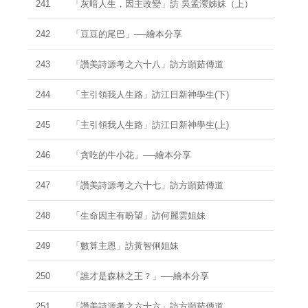
241
「灰暗人生，因主改變」訪 吳孟瀠姊妹（上）
242
「豆豆的尾巴」──繪本分享
243
「讚美詩源考之六十八」訪方顗茹傳道
244
「主引領我人生路」訪江日新神學生(下)
245
「主引領我人生路」訪江日新神學生(上)
246
「貪吃的牛小花」──繪本分享
247
「讚美詩源考之六十七」訪方顗茹傳道
248
「生命因主有盼望」訪何麗雲姐妹
249
「數算主恩」訪黃智俐姐妹
250
「誰才是森林之王？」──繪本分享
251
「讚美詩源考之六十六」訪方顗茹傳道