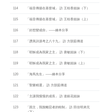
114
「福音傳揚在基督城」 訪 王桂香姐妹（下）
115
「福音傳揚在基督城」 訪 王桂香姐妹（上）
116
「好想變成你」——繪本分享
117
「讚美詩源考之八十九」 訪 方顗茹傳道
118
「耶穌成為我家之主」 訪 唐敏姐妹（下）
119
「耶穌成為我家之主」 訪 唐敏姐妹（上）
120
「海馬先生」——繪本分享
121
「聖樂精選」 訪 方顗茹傳道
122
「主讓我慢慢的成長」 訪 達銀花姐妹
123
「因主，我脫離惡者的轄制」 訪 田佳明弟兄
（下）