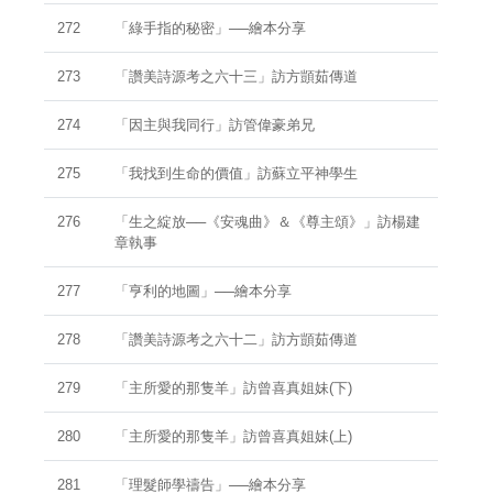
272
「綠手指的秘密」──繪本分享
273
「讚美詩源考之六十三」訪方顗茹傳道
274
「因主與我同行」訪管偉豪弟兄
275
「我找到生命的價值」訪蘇立平神學生
276
「生之綻放──《安魂曲》＆《尊主頌》」訪楊建
章執事
277
「亨利的地圖」──繪本分享
278
「讚美詩源考之六十二」訪方顗茹傳道
279
「主所愛的那隻羊」訪曾喜真姐妹(下)
280
「主所愛的那隻羊」訪曾喜真姐妹(上)
281
「理髮師學禱告」──繪本分享