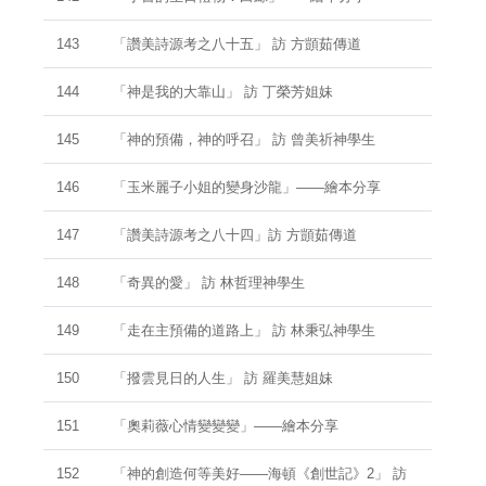
143
「讚美詩源考之八十五」 訪 方顗茹傳道
144
「神是我的大靠山」 訪 丁榮芳姐妹
145
「神的預備，神的呼召」 訪 曾美祈神學生
146
「玉米麗子小姐的變身沙龍」——繪本分享
147
「讚美詩源考之八十四」訪 方顗茹傳道
148
「奇異的愛」 訪 林哲理神學生
149
「走在主預備的道路上」 訪 林秉弘神學生
150
「撥雲見日的人生」 訪 羅美慧姐妹
151
「奧莉薇心情變變變」——繪本分享
152
「神的創造何等美好——海頓《創世記》2」 訪