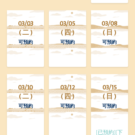
03/03
03/05
03/08
( 二 )
( 四 )
( 日 )
可預約
可預約
可預約
03/10
03/12
03/15
( 二 )
( 四 )
( 日 )
可預約
可預約
可預約
[已預約][下