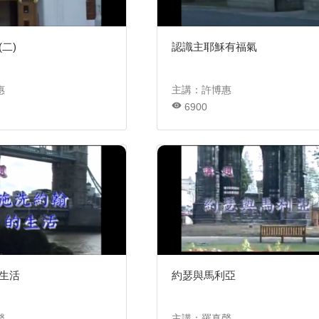
二)
認識主耶穌有福氣
惠
主講：許博惠
6900
生活
約瑟與馬利亞
聲
主講：羅真聲