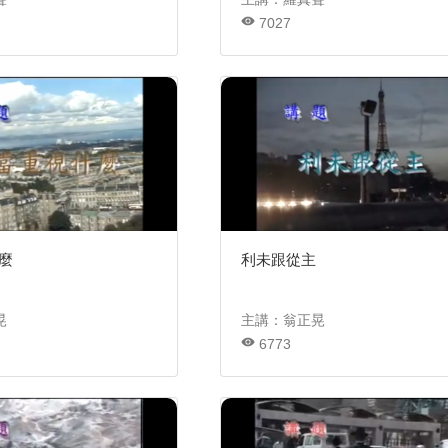
7027
麼
利未跟從主
晃
主講：翁正晃
6773