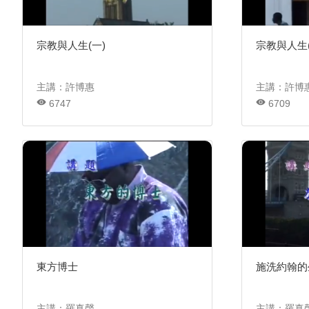
宗教與人生(一)
宗教與人生(
主講：許博惠
主講：許博
6747
6709
東方博士
施洗約翰的
主講：羅真聲
主講：羅真