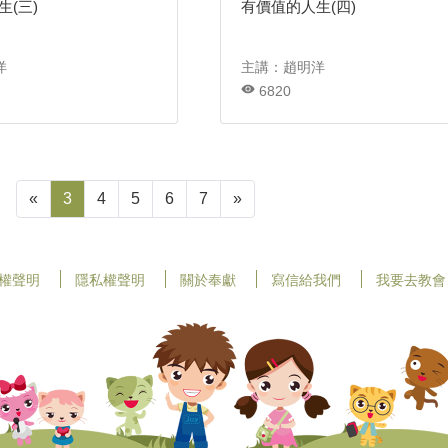
(三)
有價值的人生(四)
洋
主講：趙明洋
6820
«
3
4
5
6
7
»
權聲明
隱私權聲明
關於奉獻
寫信給我們
我要去教會