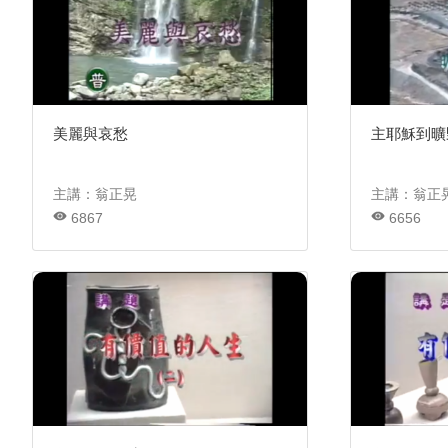
美麗與哀愁
主耶穌到曠
主講：翁正晃
主講：翁正
6867
6656