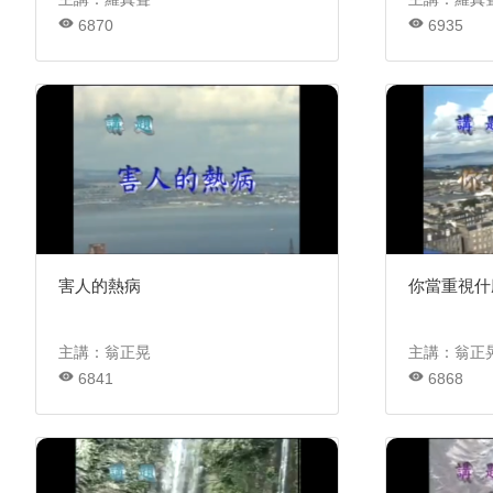
6870
6935
害人的熱病
你當重視什
主講：翁正晃
主講：翁正
6841
6868