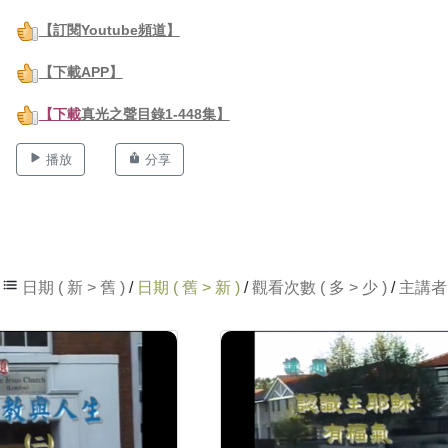
【訂閱Youtube頻道】
【下載APP】
【下載
真光之聲目錄1-448集
】
播放
分享
日期 ( 新 > 舊 )
/
日期 ( 舊 > 新 )
/
觀看次數 ( 多 > 少 )
/
主講者