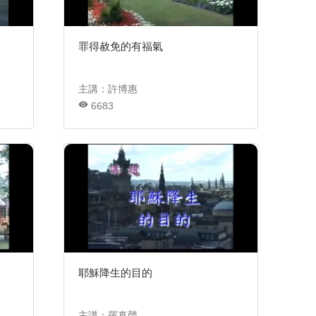
罪得赦免的有福氣
主講：許博惠
6683
耶穌降生的目的
主講：羅真聲