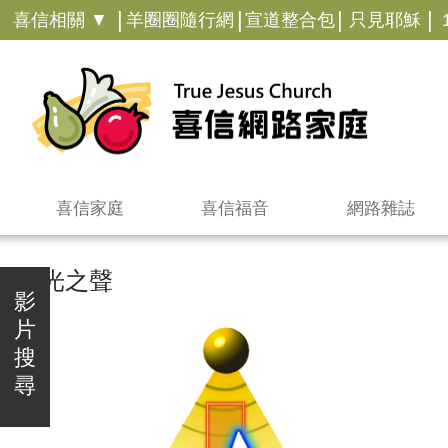
|
|
|
|
喜信相關 ▼
羊圈圈隨行網
宣道整合包
只見耶穌
喜信家庭
喜信福音
網路雜誌
真光之聲
影
片
搜
尋