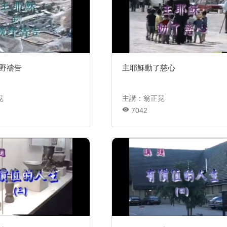
野禱告
主耶穌動了慈心
晃
主講：翁正晃
7042