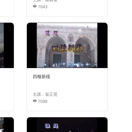
7043
四種新樣
主講：翁正晃
7098